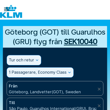

Göteborg (GOT) till Guarulhos
(GRU) flyg från
SEK10040
Tur och retur
expand_more
1 Passagerare, Economy Class
expand_more
Från
close
Göteborg, Landvetter(GOT), Sweden
Till
close
São Paulo, Guarulhos International(GRU), Brazil