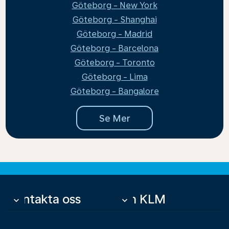
Göteborg - New York
Göteborg - Shanghai
Göteborg - Madrid
Göteborg - Barcelona
Göteborg - Toronto
Göteborg - Lima
Göteborg - Bangalore
Se Mer
Kontakta oss
Om KLM
keyboard_arrow_down
keyboard_arrow_down