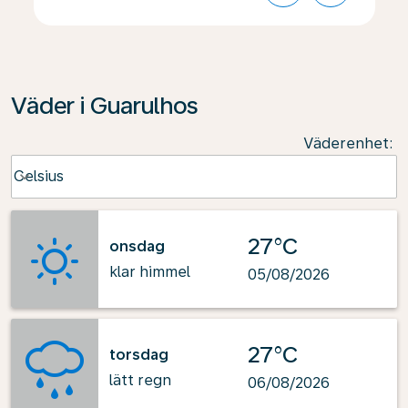
Väder i Guarulhos
Väderenhet
:
Weather unit option Celsius Selected
Celsius
keyboard_arrow_down
27°C
onsdag
klar himmel
05/08/2026
27°C
torsdag
lätt regn
06/08/2026