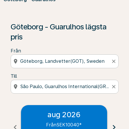
Göteborg - Guarulhos lägsta
pris
Från
location_on
close
Till
location_on
close
aug 2026
Från
SEK10040
*
chevron_left
chevron_right