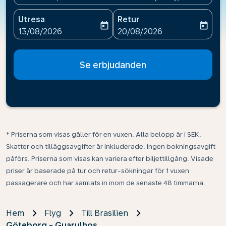
Utresa
Retur
today
today
fc-booking-departure-date-aria-label
fc-booking-return-date-ari
13/08/2026
20/08/2026
Se erbjudanden
* Priserna som visas gäller för en vuxen. Alla belopp är i SEK.
Skatter och tilläggsavgifter är inkluderade. Ingen bokningsavgift
påförs. Priserna som visas kan variera efter biljettillgång. Visade
priser är baserade på tur och retur-sökningar för 1 vuxen
passagerare och har samlats in inom de senaste 48 timmarna.
Hem
Flyg
Till Brasilien
Göteborg - Guarulhos