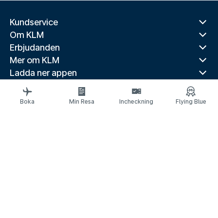
Kundservice
Om KLM
Erbjudanden
Mer om KLM
Ladda ner appen
Relaterade webbplatser
Reseguider
Boka
Min Resa
Incheckning
Flying Blue
Toppdestinationer
Populära länder
Populära rutter
Juridisk information
Meddelande om skydd av personuppgifter
Tillgänglighetsförklaring
© 2026 KLM
Kakinställningar