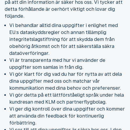
på att din information är säker hos oss. Vi tycker att
detta förhållande är oerhört viktigt och lovar dig
följande.
Vi behandlar alltid dina uppgifter i enlighet med
EU:s dataskyddsregler och annan tillämplig
integritetslagstiftning för att skydda dem från
obehörig åtkomst och för att säkerställa säkra
dataöverföringar.
Vi är transparenta med hur vi använder de
uppgifter som samlas in från dig.
Vi gör klart för dig vad du har för nytta av att dela
dina uppgifter med oss och matchar vår
kommunikation med dina behov och preferenser.
Vi gör detta på ett lättförståeligt språk under hela
kundresan med KLM och partnerflygbolag.
Vi ger dig kontroll över dina uppgifter och kommer
att använda din feedback för kontinuerlig
förbättring.
Vi ser till att dina uppgifter är säkra hos oss. I den