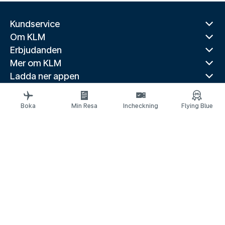
Kundservice
Om KLM
Erbjudanden
Mer om KLM
Ladda ner appen
Relaterade webbplatser
Reseguider
Boka
Min Resa
Incheckning
Flying Blue
Toppdestinationer
Populära länder
Populära rutter
Juridisk information
Meddelande om skydd av personuppgifter
Tillgänglighetsförklaring
© 2026 KLM
Kakinställningar