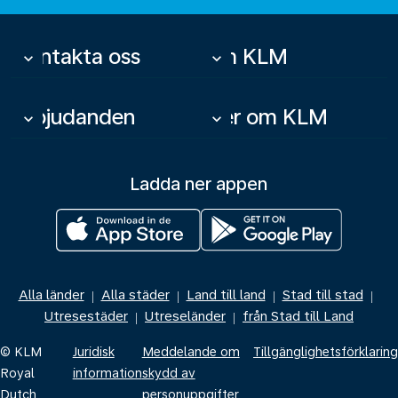
Kontakta oss
Om KLM
keyboard_arrow_down
keyboard_arrow_down
Erbjudanden
Mer om KLM
keyboard_arrow_down
keyboard_arrow_down
Ladda ner appen
Alla länder
Alla städer
Land till land
Stad till stad
|
|
|
|
Utresestäder
Utreseländer
från Stad till Land
|
|
© KLM
Juridisk
Meddelande om
Tillgänglighetsförklaring
Royal
information
skydd av
Dutch
personuppgifter