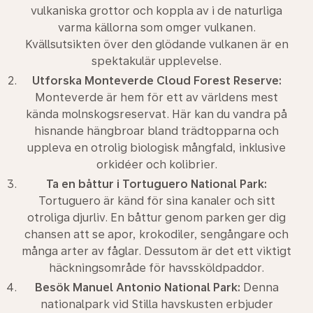
vulkaniska grottor och koppla av i de naturliga
varma källorna som omger vulkanen.
Kvällsutsikten över den glödande vulkanen är en
spektakulär upplevelse.
Utforska Monteverde Cloud Forest Reserve:
Monteverde är hem för ett av världens mest
kända molnskogsreservat. Här kan du vandra på
hisnande hängbroar bland trädtopparna och
uppleva en otrolig biologisk mångfald, inklusive
orkidéer och kolibrier.
Ta en båttur i Tortuguero National Park:
Tortuguero är känd för sina kanaler och sitt
otroliga djurliv. En båttur genom parken ger dig
chansen att se apor, krokodiler, sengångare och
många arter av fåglar. Dessutom är det ett viktigt
häckningsområde för havssköldpaddor.
Besök Manuel Antonio National Park:
Denna
nationalpark vid Stilla havskusten erbjuder