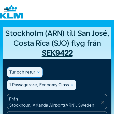

Stockholm (ARN) till San José,
Costa Rica (SJO) flyg från
SEK9422
Tur och retur
expand_more
1 Passagerare, Economy Class
expand_more
Från
close
Stockholm, Arlanda Airport(ARN), Sweden