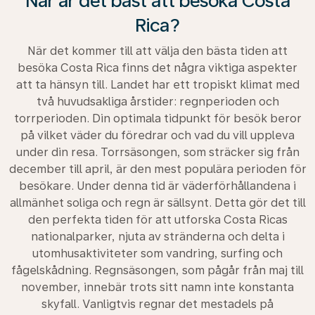
När är det bäst att besöka Costa
Rica?
När det kommer till att välja den bästa tiden att
besöka Costa Rica finns det några viktiga aspekter
att ta hänsyn till. Landet har ett tropiskt klimat med
två huvudsakliga årstider: regnperioden och
torrperioden. Din optimala tidpunkt för besök beror
på vilket väder du föredrar och vad du vill uppleva
under din resa. Torrsäsongen, som sträcker sig från
december till april, är den mest populära perioden för
besökare. Under denna tid är väderförhållandena i
allmänhet soliga och regn är sällsynt. Detta gör det till
den perfekta tiden för att utforska Costa Ricas
nationalparker, njuta av stränderna och delta i
utomhusaktiviteter som vandring, surfing och
fågelskådning. Regnsäsongen, som pågår från maj till
november, innebär trots sitt namn inte konstanta
skyfall. Vanligtvis regnar det mestadels på