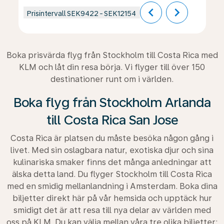
chevron_left
chevron_right
Prisintervall
SEK9422
-
SEK12154
Boka prisvärda flyg från Stockholm till Costa Rica med
KLM och låt din resa börja. Vi flyger till över 150
destinationer runt om i världen.
Boka flyg från Stockholm Arlanda
till Costa Rica San Jose
Costa Rica är platsen du måste besöka någon gång i
livet. Med sin oslagbara natur, exotiska djur och sina
kulinariska smaker finns det många anledningar att
älska detta land. Du flyger Stockholm till Costa Rica
med en smidig mellanlandning i Amsterdam. Boka dina
biljetter direkt här på vår hemsida och upptäck hur
smidigt det är att resa till nya delar av världen med
oss på KLM. Du kan välja mellan våra tre olika biljetter: