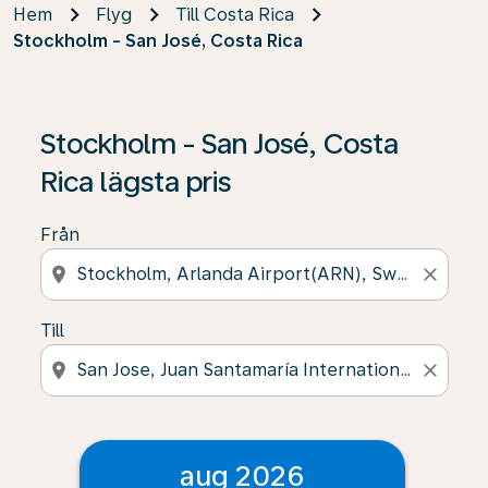
Hem
Flyg
Till Costa Rica
Stockholm - San José, Costa Rica
Stockholm - San José, Costa
Rica lägsta pris
Från
location_on
close
Till
location_on
close
aug 2026