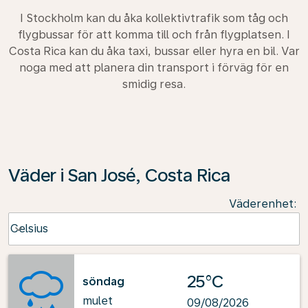
I Stockholm kan du åka kollektivtrafik som tåg och
flygbussar för att komma till och från flygplatsen. I
Costa Rica kan du åka taxi, bussar eller hyra en bil. Var
noga med att planera din transport i förväg för en
smidig resa.
Väder i San José, Costa Rica
Väderenhet
:
Weather unit option Celsius Selected
Celsius
keyboard_arrow_down
25°C
söndag
mulet
09/08/2026