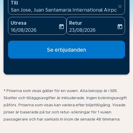
Till
close
San Jose, Juan Santamaría International Airport(SJO)
Utresa
Retur
today
today
fc-booking-departure-date-aria-label
fc-booking-return-date-ari
16/08/2026
23/08/2026
Se erbjudanden
* Priserna som visas gäller för en vuxen. Alla belopp är i SEK.
Skatter och tilläggsavgifter är inkluderade. Ingen bokningsavgift
påförs. Priserna som visas kan variera efter biljettillgång. Visade
priser är baserade på tur och retur-sökningar för 1 vuxen
passagerare och har samlats in inom de senaste 48 timmarna.