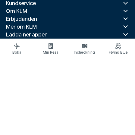
Kundservice
Om KLM
Erbjudanden
Mer om KLM
Ladda ner appen
Relaterade webbplatser
Reseguider
Boka
Min Resa
Incheckning
Flying Blue
Toppdestinationer
Populära länder
Populära rutter
Juridisk information
Meddelande om skydd av personuppgifter
Tillgänglighetsförklaring
© 2026 KLM
Kakinställningar