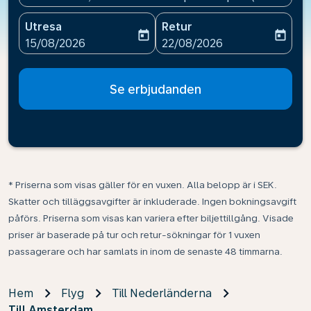
Utresa
Retur
today
today
fc-booking-departure-date-aria-label
fc-booking-return-date-ari
15/08/2026
22/08/2026
Se erbjudanden
* Priserna som visas gäller för en vuxen. Alla belopp är i SEK.
Skatter och tilläggsavgifter är inkluderade. Ingen bokningsavgift
påförs. Priserna som visas kan variera efter biljettillgång. Visade
priser är baserade på tur och retur-sökningar för 1 vuxen
passagerare och har samlats in inom de senaste 48 timmarna.
Hem
Flyg
Till Nederländerna
Till Amsterdam