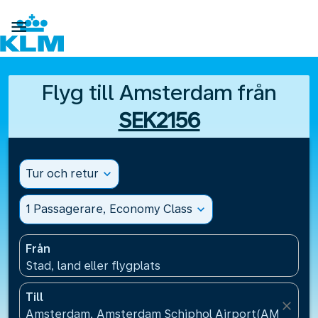

Flyg till Amsterdam från
SEK2156
Tur och retur
expand_more
1 Passagerare, Economy Class
expand_more
Från
Stad, land eller flygplats
Till
close
Amsterdam, Amsterdam Schiphol Airport(AMS), Ne