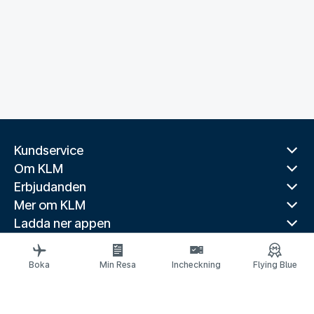
Kundservice
Om KLM
Erbjudanden
Mer om KLM
Ladda ner appen
Relaterade webbplatser
Reseguider
Boka
Min Resa
Incheckning
Flying Blue
Toppdestinationer
Populära länder