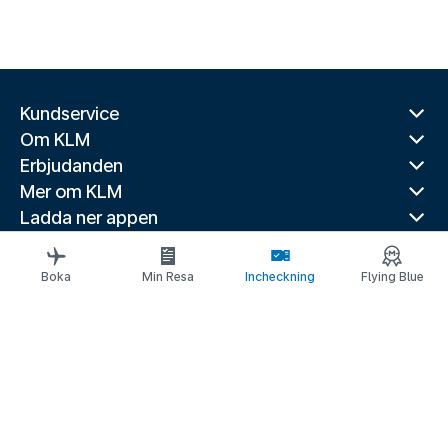
Kundservice
Om KLM
Erbjudanden
Mer om KLM
Ladda ner appen
Relaterade webbplatser
Reseguider
Boka
Min Resa
Incheckning
Flying Blue
Toppdestinationer
Populära länder
Populära rutter
Juridisk information