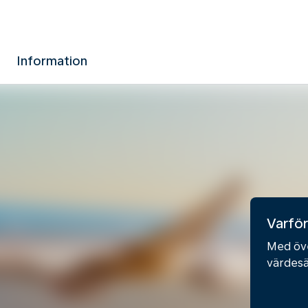
Information
Varför
Med öve
värdesä