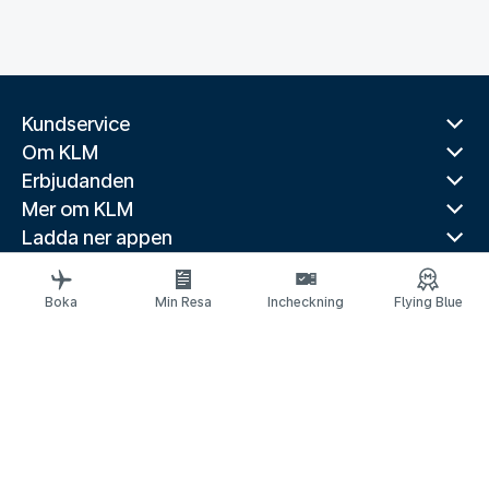
Kundservice
Om KLM
Erbjudanden
Mer om KLM
Ladda ner appen
Relaterade webbplatser
Reseguider
Boka
Min Resa
Incheckning
Flying Blue
Toppdestinationer
Populära länder
Populära rutter
Juridisk information