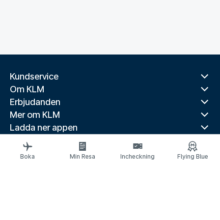
Kundservice
Om KLM
Erbjudanden
Mer om KLM
Ladda ner appen
Relaterade webbplatser
Reseguider
Boka
Min Resa
Incheckning
Flying Blue
Toppdestinationer
Populära länder
Populära rutter