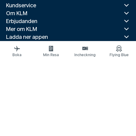
Kundservice
Om KLM
Erbjudanden
Mer om KLM
Ladda ner appen
Relaterade webbplatser
Reseguider
Boka
Min Resa
Incheckning
Flying Blue
Toppdestinationer
Populära länder
Populära rutter
Juridisk information
Meddelande om skydd av personuppgifter
Tillgänglighetsförklaring
© 2026 KLM
Kakinställningar