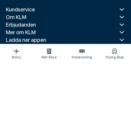
Kundservice
Om KLM
Erbjudanden
Mer om KLM
Ladda ner appen
Relaterade webbplatser
Reseguider
Boka
Min Resa
Incheckning
Flying Blue
Toppdestinationer
Populära länder
Populära rutter
Juridisk information
Meddelande om skydd av personuppgifter
Tillgänglighetsförklaring
© 2026 KLM
Kakinställningar