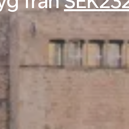
lyg från
SEK23