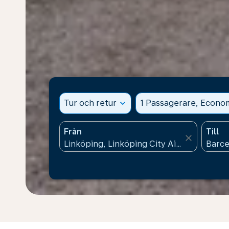
Tur och retur
expand_more
1 Passagerare, Econo
Från
Till
close