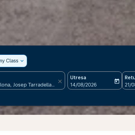
my Class
expand_more
Utresa
Ret
close
today
fc-booking-departure-date
fc-b
14/08/2026
21/