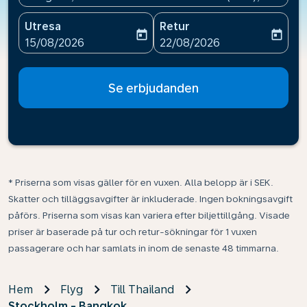
Utresa
Retur
today
today
fc-booking-departure-date-aria-label
fc-booking-return-date-ari
15/08/2026
22/08/2026
Se erbjudanden
* Priserna som visas gäller för en vuxen. Alla belopp är i SEK.
Skatter och tilläggsavgifter är inkluderade. Ingen bokningsavgift
påförs. Priserna som visas kan variera efter biljettillgång. Visade
priser är baserade på tur och retur-sökningar för 1 vuxen
passagerare och har samlats in inom de senaste 48 timmarna.
Hem
Flyg
Till Thailand
Stockholm - Bangkok