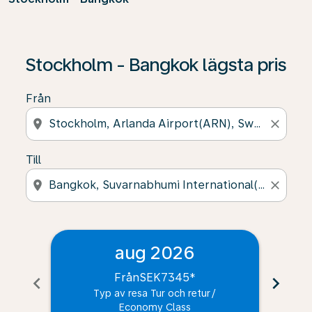
Stockholm - Bangkok lägsta pris
Från
location_on
close
Till
location_on
close
aug 2026
Från
SEK7345
*
chevron_left
chevron_right
Typ av resa Tur och retur
/
Economy Class