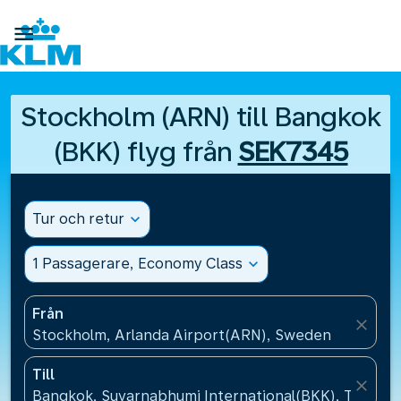

Stockholm (ARN) till Bangkok
(BKK) flyg från
SEK7345
Tur och retur
expand_more
1 Passagerare, Economy Class
expand_more
Från
close
Stockholm, Arlanda Airport(ARN), Sweden
Till
close
Bangkok, Suvarnabhumi International(BKK), Thailan