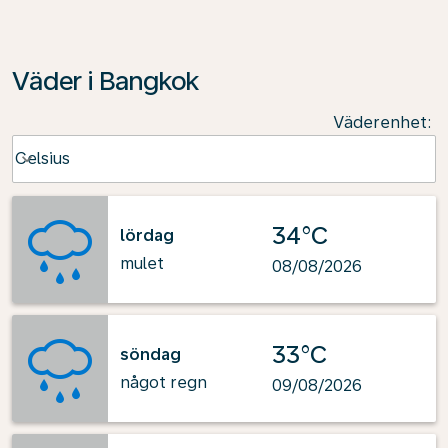
Väder i Bangkok
Väderenhet
:
Weather unit option Celsius Selected
Celsius
keyboard_arrow_down
34°C
lördag
mulet
08/08/2026
33°C
söndag
något regn
09/08/2026