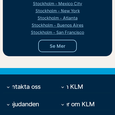
Stockholm - Mexico City
Stockholm - New York
Stockholm - Atlanta
Stockholm - Buenos Aires
Stockholm - San Francisco
Se Mer
Kontakta oss
Om KLM
keyboard_arrow_down
keyboard_arrow_down
Erbjudanden
Mer om KLM
keyboard_arrow_down
keyboard_arrow_down