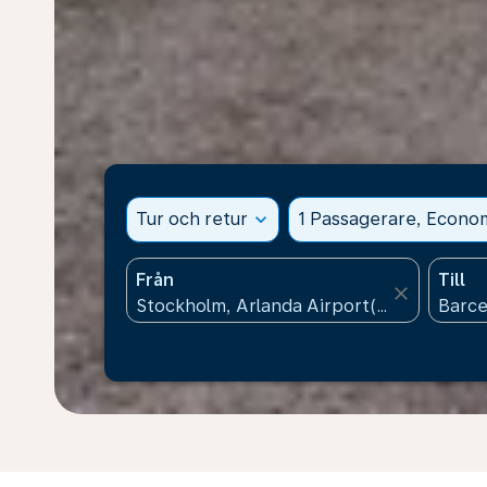
Tur och retur
expand_more
1 Passagerare, Econo
Från
Till
close