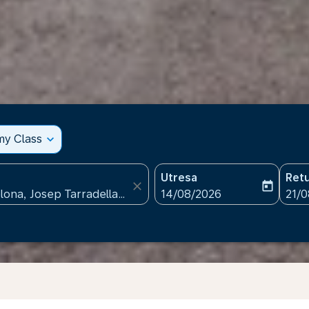
my Class
expand_more
Utresa
Ret
close
today
fc-booking-departure-date
fc-b
14/08/2026
21/