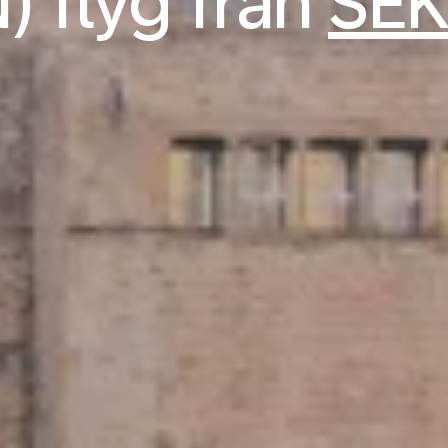
) flyg från
SEK