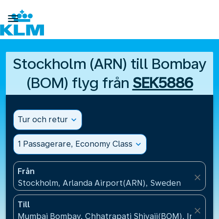

Stockholm (ARN) till Bombay
(BOM) flyg från
SEK5886
Tur och retur
expand_more
1 Passagerare, Economy Class
expand_more
Från
close
Stockholm, Arlanda Airport(ARN), Sweden
Till
close
Mumbai Bombay, Chhatrapati Shivaji(BOM), India