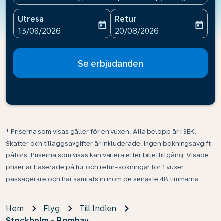
Utresa
Retur
today
today
fc-booking-departure-date-aria-label
fc-booking-return-date-ari
13/08/2026
20/08/2026
Se erbjudanden
* Priserna som visas gäller för en vuxen. Alla belopp är i SEK.
Skatter och tilläggsavgifter är inkluderade. Ingen bokningsavgift
påförs. Priserna som visas kan variera efter biljettillgång. Visade
priser är baserade på tur och retur-sökningar för 1 vuxen
passagerare och har samlats in inom de senaste 48 timmarna.
Hem
Flyg
Till Indien
Stockholm - Bombay