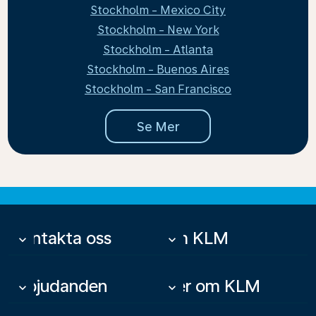
Stockholm - Mexico City
Stockholm - New York
Stockholm - Atlanta
Stockholm - Buenos Aires
Stockholm - San Francisco
Se Mer
Kontakta oss
Om KLM
keyboard_arrow_down
keyboard_arrow_down
Erbjudanden
Mer om KLM
keyboard_arrow_down
keyboard_arrow_down