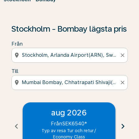
Stockholm - Bombay lägsta pris
Från
location_on
close
Till
location_on
close
aug 2026
Från
SEK6540
*
chevron_left
chevron_right
Typ av resa Tur och retur
/
Economy Class