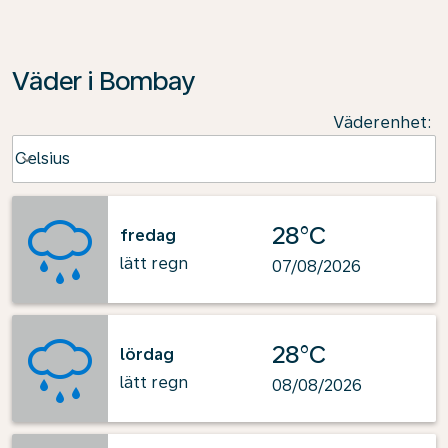
Väder i Bombay
Väderenhet
:
Weather unit option Celsius Selected
Celsius
keyboard_arrow_down
28°C
fredag
lätt regn
07/08/2026
28°C
lördag
lätt regn
08/08/2026