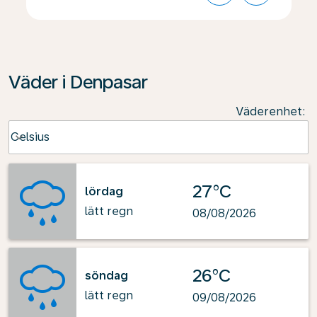
Väder i Denpasar
Väderenhet
:
Weather unit option Celsius Selected
Celsius
keyboard_arrow_down
27°C
lördag
lätt regn
08/08/2026
26°C
söndag
lätt regn
09/08/2026