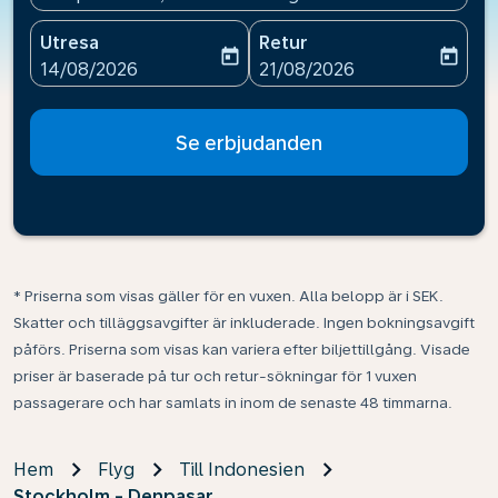
Utresa
Retur
today
today
fc-booking-departure-date-aria-label
fc-booking-return-date-ari
14/08/2026
21/08/2026
Se erbjudanden
* Priserna som visas gäller för en vuxen. Alla belopp är i SEK.
Skatter och tilläggsavgifter är inkluderade. Ingen bokningsavgift
påförs. Priserna som visas kan variera efter biljettillgång. Visade
priser är baserade på tur och retur-sökningar för 1 vuxen
passagerare och har samlats in inom de senaste 48 timmarna.
Hem
Flyg
Till Indonesien
Stockholm - Denpasar