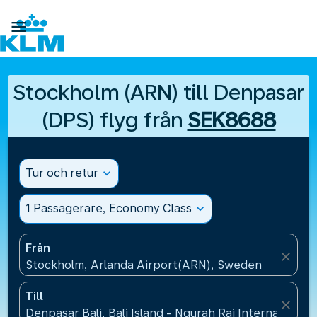

Stockholm (ARN) till Denpasar
(DPS) flyg från
SEK8688
Tur och retur
expand_more
1 Passagerare, Economy Class
expand_more
Från
close
Stockholm, Arlanda Airport(ARN), Sweden
Till
close
Denpasar Bali, Bali Island - Ngurah Rai International