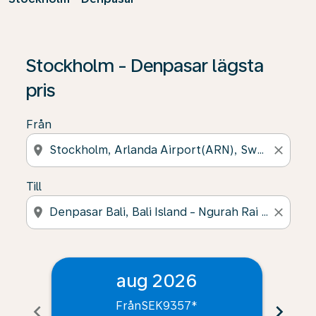
Stockholm - Denpasar lägsta
pris
Från
location_on
close
Till
location_on
close
aug 2026
Från
SEK9357
*
chevron_left
chevron_right