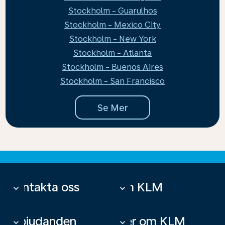
Stockholm - Guarulhos
Stockholm - Mexico City
Stockholm - New York
Stockholm - Atlanta
Stockholm - Buenos Aires
Stockholm - San Francisco
Se Mer
Kontakta oss
Om KLM
keyboard_arrow_down
keyboard_arrow_down
Erbjudanden
Mer om KLM
keyboard_arrow_down
keyboard_arrow_down