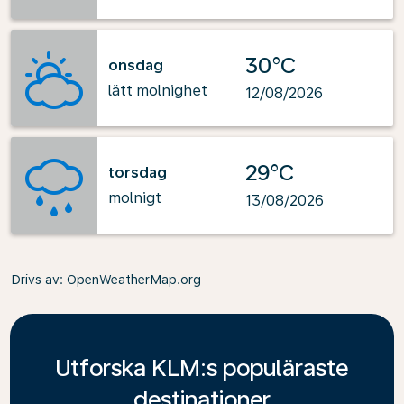
30°C
onsdag
lätt molnighet
12/08/2026
29°C
torsdag
molnigt
13/08/2026
Drivs av
: OpenWeatherMap.org
Utforska KLM:s populäraste
destinationer