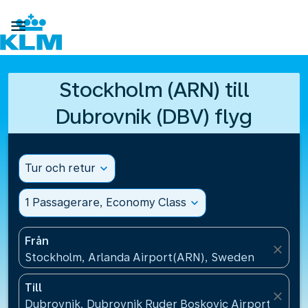

Stockholm (ARN) till
Dubrovnik (DBV) flyg
Tur och retur
expand_more
1 Passagerare, Economy Class
expand_more
Från
close
Stockholm, Arlanda Airport(ARN), Sweden
Till
close
Dubrovnik, Dubrovnik Ruder Boskovic Airport(DBV),