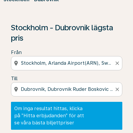
Om inga resultat hittas, klicka på ”Hitta erbjudanden” f
Stockholm - Dubrovnik lägsta
pris
Från
location_on
close
Till
location_on
close
Om inga resultat hittas, klicka
på ”Hitta erbjudanden” för att
se våra bästa biljettpriser