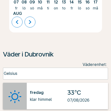
07
08
09
10
11
12
13
14
15
16
17
18
fr
lö
sö
må
ti
on
to
fr
lö
sö
må
ti
AUG
chevron_left
chevron_right
Väder i Dubrovnik
Väderenhet
:
Weather unit option Celsius Selected
Celsius
keyboard_arrow_down
33°C
fredag
klar himmel
07/08/2026