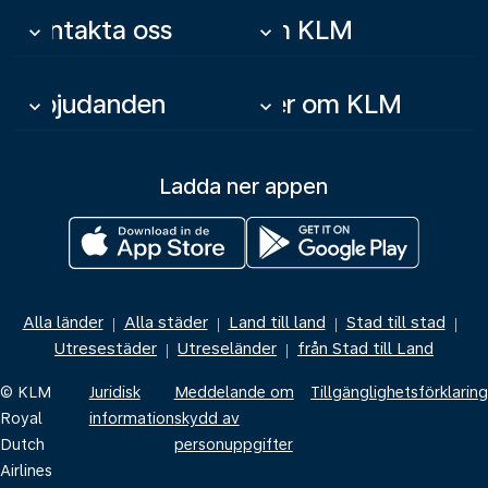
Kontakta oss
Om KLM
keyboard_arrow_down
keyboard_arrow_down
Erbjudanden
Mer om KLM
keyboard_arrow_down
keyboard_arrow_down
Ladda ner appen
Alla länder
Alla städer
Land till land
Stad till stad
|
|
|
|
Utresestäder
Utreseländer
från Stad till Land
|
|
© KLM
Juridisk
Meddelande om
Tillgänglighetsförklaring
Royal
information
skydd av
Dutch
personuppgifter
Airlines