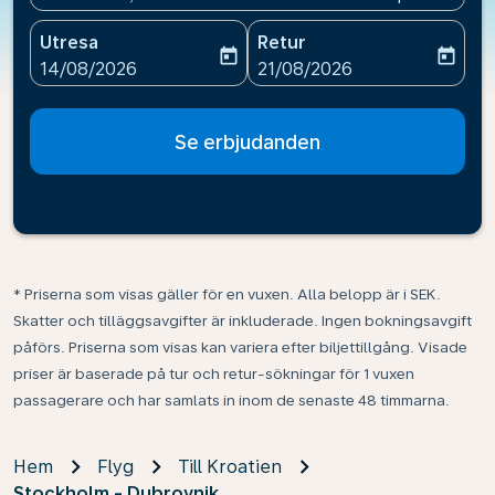
Utresa
Retur
today
today
fc-booking-departure-date-aria-label
fc-booking-return-date-ari
14/08/2026
21/08/2026
Se erbjudanden
* Priserna som visas gäller för en vuxen. Alla belopp är i SEK.
Skatter och tilläggsavgifter är inkluderade. Ingen bokningsavgift
påförs. Priserna som visas kan variera efter biljettillgång. Visade
priser är baserade på tur och retur-sökningar för 1 vuxen
passagerare och har samlats in inom de senaste 48 timmarna.
Hem
Flyg
Till Kroatien
Stockholm - Dubrovnik