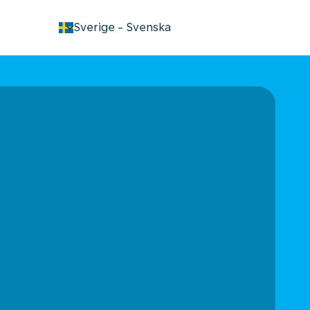
keyboard_arrow_down
Sverige
-
Svenska