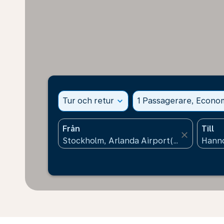
Tur och retur
expand_more
1 Passagerare, Econo
Från
Till
close