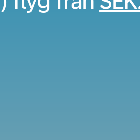
) flyg från
SEK