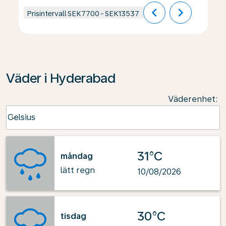
chevron_left
chevron_right
Prisintervall
SEK7700
-
SEK13537
Väder i Hyderabad
Väderenhet
:
Weather unit option Celsius Selected
Celsius
keyboard_arrow_down
31°C
måndag
lätt regn
10/08/2026
30°C
tisdag