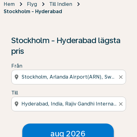
Hem
Flyg
Till Indien
Stockholm - Hyderabad
Stockholm - Hyderabad lägsta
pris
Från
location_on
close
Till
location_on
close
aug 2026