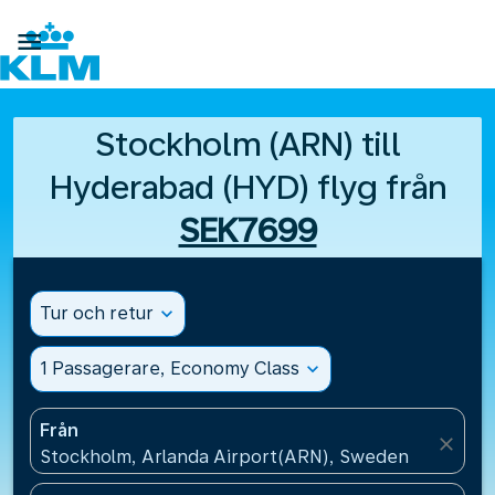

Stockholm (ARN) till
Hyderabad (HYD) flyg från
SEK7699
Tur och retur
expand_more
1 Passagerare, Economy Class
expand_more
Från
close
Stockholm, Arlanda Airport(ARN), Sweden