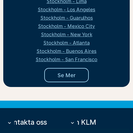
Stockholm - Lima
Stockholm - Los Angeles
Stockholm - Guarulhos
Stockholm - Mexico City
Stockholm - New York
Stockholm - Atlanta
Stockholm - Buenos Aires
Stockholm - San Francisco
Se Mer
Kontakta oss
Om KLM
keyboard_arrow_down
keyboard_arrow_down