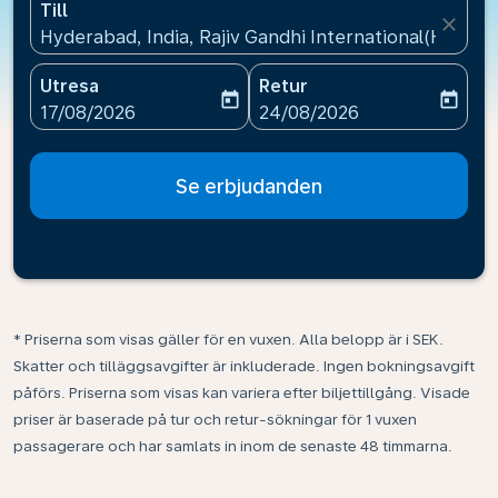
Till
close
Hyderabad, India, Rajiv Gandhi International(HYD), I
Utresa
Retur
today
today
fc-booking-departure-date-aria-label
fc-booking-return-date-ari
17/08/2026
24/08/2026
Se erbjudanden
* Priserna som visas gäller för en vuxen. Alla belopp är i SEK.
Skatter och tilläggsavgifter är inkluderade. Ingen bokningsavgift
påförs. Priserna som visas kan variera efter biljettillgång. Visade
priser är baserade på tur och retur-sökningar för 1 vuxen
passagerare och har samlats in inom de senaste 48 timmarna.