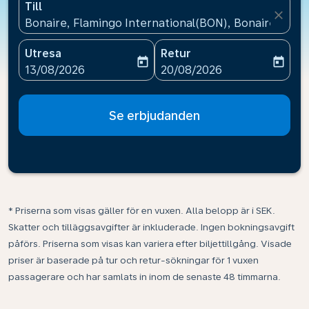
Till
close
Bonaire, Flamingo International(BON), Bonaire, St Eu
Utresa
Retur
today
today
fc-booking-departure-date-aria-label
fc-booking-return-date-ari
13/08/2026
20/08/2026
Se erbjudanden
* Priserna som visas gäller för en vuxen. Alla belopp är i SEK.
Skatter och tilläggsavgifter är inkluderade. Ingen bokningsavgift
påförs. Priserna som visas kan variera efter biljettillgång. Visade
priser är baserade på tur och retur-sökningar för 1 vuxen
passagerare och har samlats in inom de senaste 48 timmarna.