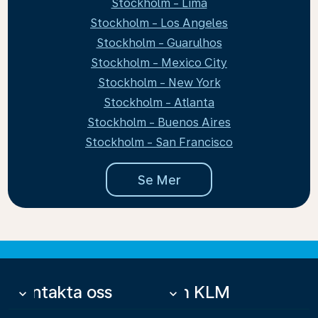
Stockholm - Lima
Stockholm - Los Angeles
Stockholm - Guarulhos
Stockholm - Mexico City
Stockholm - New York
Stockholm - Atlanta
Stockholm - Buenos Aires
Stockholm - San Francisco
Se Mer
Kontakta oss
Om KLM
keyboard_arrow_down
keyboard_arrow_down