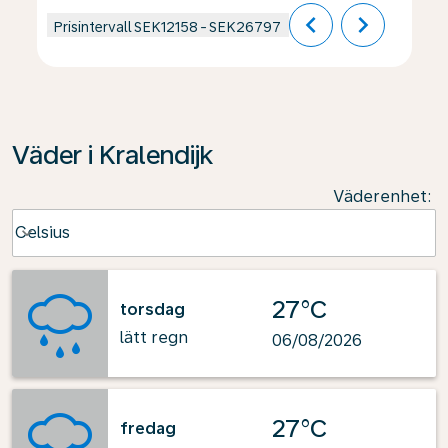
chevron_left
chevron_right
Prisintervall
SEK12158
-
SEK26797
Väder i Kralendijk
Väderenhet
:
Weather unit option Celsius Selected
Celsius
keyboard_arrow_down
27°C
torsdag
lätt regn
06/08/2026
27°C
fredag