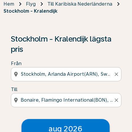
Hem
Flyg
Till Karibiska Nederländerna
Stockholm - Kralendijk
Stockholm - Kralendijk lägsta
pris
Från
location_on
close
Till
location_on
close
aug 2026