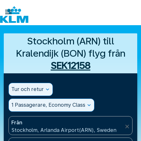

Stockholm (ARN) till
Kralendijk (BON) flyg från
SEK12158
Tur och retur
expand_more
1 Passagerare, Economy Class
expand_more
Från
close
Stockholm, Arlanda Airport(ARN), Sweden