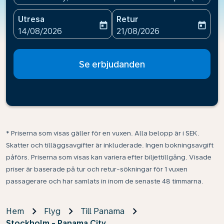
Utresa
Retur
today
today
fc-booking-departure-date-aria-label
fc-booking-return-date-ari
14/08/2026
21/08/2026
Se erbjudanden
* Priserna som visas gäller för en vuxen. Alla belopp är i SEK.
Skatter och tilläggsavgifter är inkluderade. Ingen bokningsavgift
påförs. Priserna som visas kan variera efter biljettillgång. Visade
priser är baserade på tur och retur-sökningar för 1 vuxen
passagerare och har samlats in inom de senaste 48 timmarna.
Hem
Flyg
Till Panama
Stockholm - Panama City