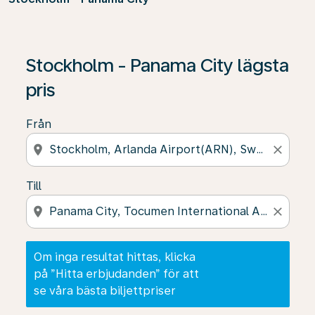
Om inga resultat hittas, klicka på ”Hitta erbjudanden” f
Stockholm - Panama City lägsta
pris
Från
location_on
close
Till
location_on
close
Om inga resultat hittas, klicka
på ”Hitta erbjudanden” för att
se våra bästa biljettpriser