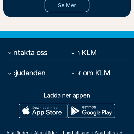
Se Mer
Kontakta oss
Om KLM
keyboard_arrow_down
keyboard_arrow_down
Erbjudanden
Mer om KLM
keyboard_arrow_down
keyboard_arrow_down
Ladda ner appen
Alla länder
Alla städer
Land till land
Stad till stad
|
|
|
|