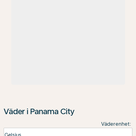
Väder i Panama City
Väderenhet
:
Weather unit option Celsius Selected
Celsius
keyboard_arrow_down