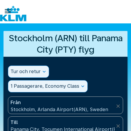

Stockholm (ARN) till Panama
City (PTY) flyg
Tur och retur
expand_more
1 Passagerare, Economy Class
expand_more
Från
close
Stockholm, Arlanda Airport(ARN), Sweden
Till
close
Panama City, Tocumen International Airport(PTY), 