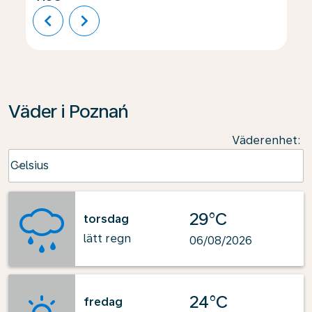
chevron_left
chevron_right
Väder i Poznań
Väderenhet
:
Weather unit option Celsius Selected
Celsius
keyboard_arrow_down
29°C
torsdag
lätt regn
06/08/2026
24°C
fredag