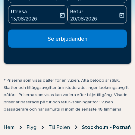
Utresa
Retur
today
today
fc-booking-departure-date-aria-label
fc-booking-return-date-ari
13/08/2026
20/08/2026
Se erbjudanden
* Priserna som visas gäller för en vuxen. Alla belopp är i SEK.
Skatter och tilläggsavgifter är inkluderade. Ingen bokningsavgift
påförs. Priserna som visas kan variera efter biljettillgång. Visade
priser är baserade på tur och retur-sökningar för 1 vuxen
passagerare och har samlats in inom de senaste 48 timmarna.
Hem
Flyg
Till Polen
Stockholm - Poznań