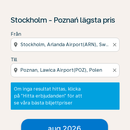
Om inga resultat hittas, klicka på ”Hitta erbjudanden” f
Stockholm - Poznań lägsta pris
Från
location_on
close
Till
location_on
close
Om inga resultat hittas, klicka
på ”Hitta erbjudanden” för att
se våra bästa biljettpriser
aug 2026