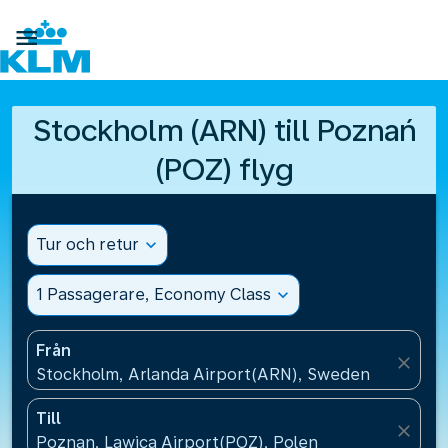

Stockholm (ARN) till Poznań
(POZ) flyg
Tur och retur
expand_more
1 Passagerare, Economy Class
expand_more
Från
close
Stockholm, Arlanda Airport(ARN), Sweden
Till
close
Poznan, Lawica Airport(POZ), Polen