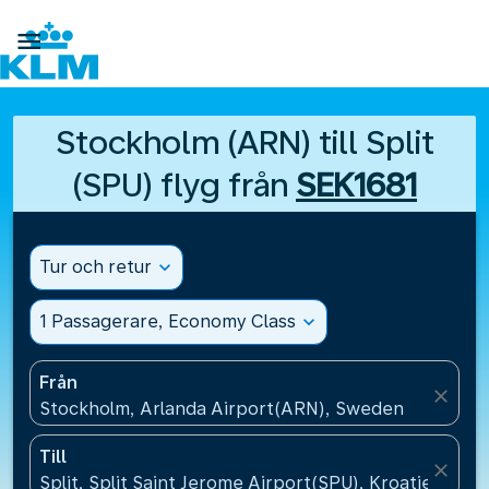

Stockholm (ARN) till Split
(SPU) flyg från
SEK1681
Tur och retur
expand_more
1 Passagerare, Economy Class
expand_more
Från
close
Stockholm, Arlanda Airport(ARN), Sweden
Till
close
Split, Split Saint Jerome Airport(SPU), Kroatien