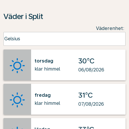
Väder i Split
Väderenhet
:
Weather unit option Celsius Selected
Celsius
keyboard_arrow_down
30°C
torsdag
klar himmel
06/08/2026
31°C
fredag
klar himmel
07/08/2026