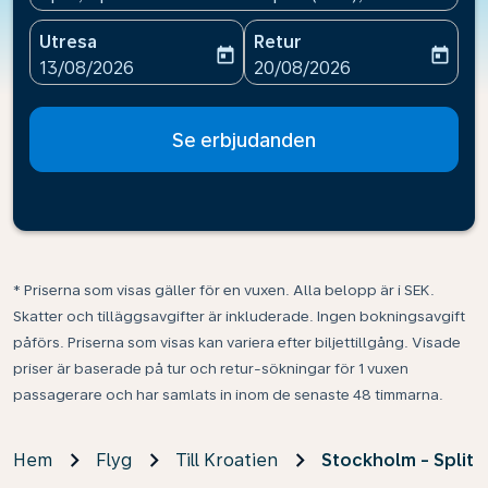
Utresa
Retur
today
today
fc-booking-departure-date-aria-label
fc-booking-return-date-ari
13/08/2026
20/08/2026
Se erbjudanden
* Priserna som visas gäller för en vuxen. Alla belopp är i SEK.
Skatter och tilläggsavgifter är inkluderade. Ingen bokningsavgift
påförs. Priserna som visas kan variera efter biljettillgång. Visade
priser är baserade på tur och retur-sökningar för 1 vuxen
passagerare och har samlats in inom de senaste 48 timmarna.
Hem
Flyg
Till Kroatien
Stockholm - Split