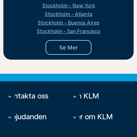
Stockholm - New York
Stockholm - Atlanta
Stockholm - Buenos Aires
Stockholm - San Francisco
Se Mer
Kontakta oss
Om KLM
keyboard_arrow_down
keyboard_arrow_down
Erbjudanden
Mer om KLM
keyboard_arrow_down
keyboard_arrow_down