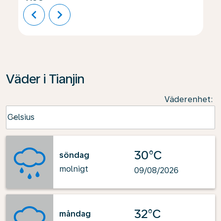
chevron_left
chevron_right
Väder i Tianjin
Väderenhet
:
Weather unit option Celsius Selected
Celsius
keyboard_arrow_down
30°C
söndag
molnigt
09/08/2026
32°C
måndag