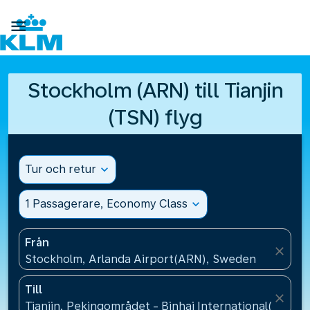

Stockholm (ARN) till Tianjin
(TSN) flyg
Tur och retur
expand_more
1 Passagerare, Economy Class
expand_more
Från
close
Stockholm, Arlanda Airport(ARN), Sweden
Till
close
Tianjin, Pekingområdet - Binhai International(TSN), 