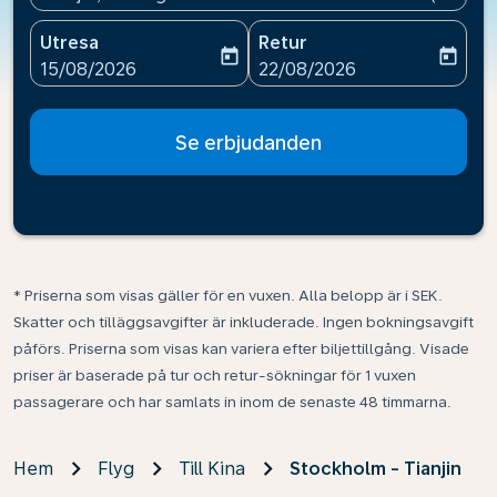
Utresa
Retur
today
today
fc-booking-departure-date-aria-label
fc-booking-return-date-ari
15/08/2026
22/08/2026
Se erbjudanden
* Priserna som visas gäller för en vuxen. Alla belopp är i SEK.
Skatter och tilläggsavgifter är inkluderade. Ingen bokningsavgift
påförs. Priserna som visas kan variera efter biljettillgång. Visade
priser är baserade på tur och retur-sökningar för 1 vuxen
passagerare och har samlats in inom de senaste 48 timmarna.
Hem
Flyg
Till Kina
Stockholm - Tianjin