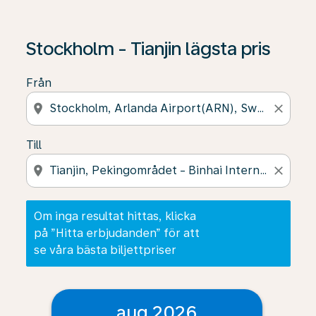
Om inga resultat hittas, klicka på ”Hitta erbjudanden” f
Stockholm - Tianjin lägsta pris
Från
location_on
close
Till
location_on
close
Om inga resultat hittas, klicka
på ”Hitta erbjudanden” för att
se våra bästa biljettpriser
aug 2026