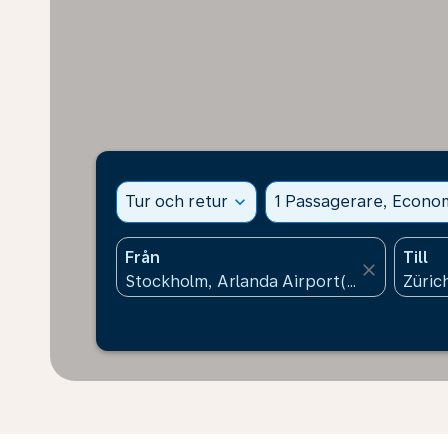
Tur och retur
expand_more
1 Passagerare, Econo
Från
Till
close