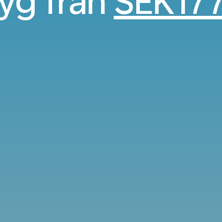
lyg från
SEK17