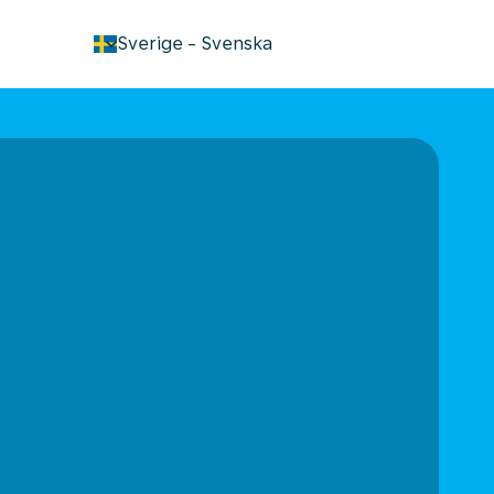
keyboard_arrow_down
Sverige
-
Svenska