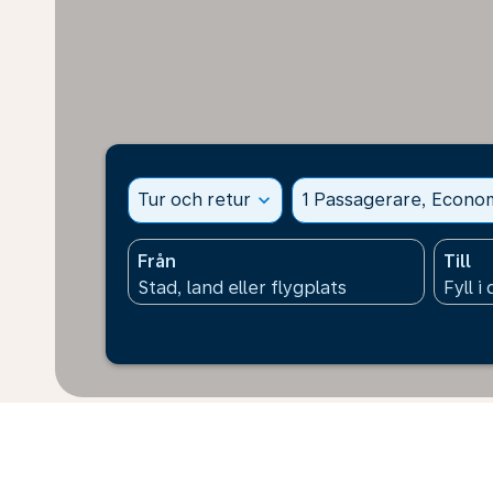
Tur och retur
expand_more
1 Passagerare, Econo
Från
Till