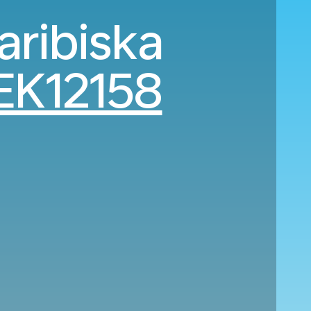
Karibiska
EK12158