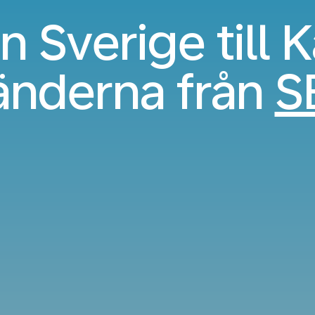
n Sverige till 
änderna från
S