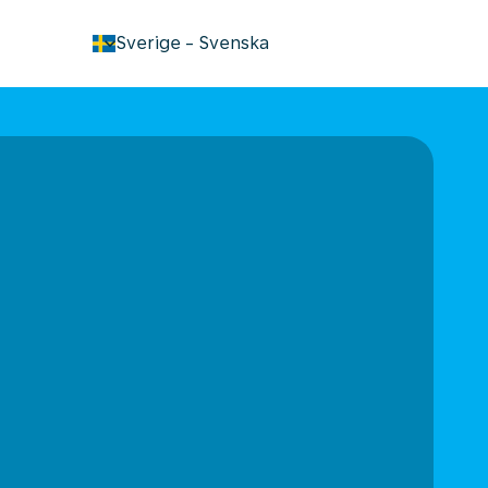
keyboard_arrow_down
Sverige
-
Svenska