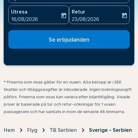
Utresa
Retur
today
today
fc-booking-departure-date-aria-label
fc-booking-return-date-ari
16/08/2026
23/08/2026
Se erbjudanden
* Priserna som visas gäller för en vuxen. Alla belopp är i SEK.
Skatter och tilläggsavgifter är inkluderade. Ingen bokningsavgift
påförs. Priserna som visas kan variera efter biljettillgång. Visade
priser är baserade på tur och retur-sökningar för 1 vuxen
passagerare och har samlats in inom de senaste 48 timmarna.
Hem
Flyg
Till Serbien
Sverige - Serbien