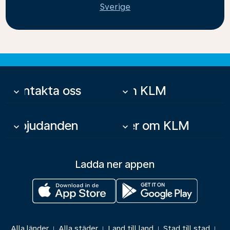
Sverige
Kontakta oss
Om KLM
keyboard_arrow_down
keyboard_arrow_down
Erbjudanden
Mer om KLM
keyboard_arrow_down
keyboard_arrow_down
Ladda ner appen
Alla länder
Alla städer
Land till land
Stad till stad
|
|
|
|