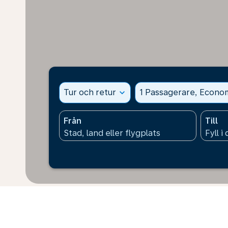
Tur och retur
expand_more
1 Passagerare, Econo
Från
Till