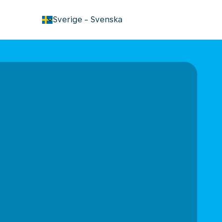
keyboard_arrow_down
Sverige
-
Svenska