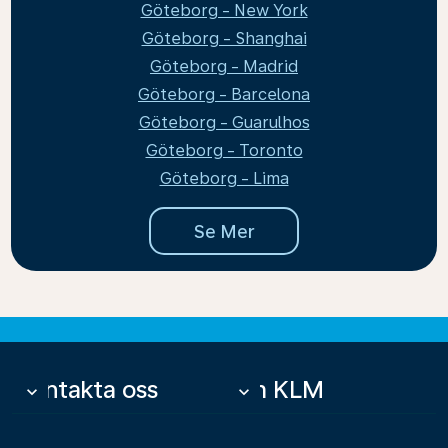
Göteborg - New York
Göteborg - Shanghai
Göteborg - Madrid
Göteborg - Barcelona
Göteborg - Guarulhos
Göteborg - Toronto
Göteborg - Lima
Se Mer
Kontakta oss
Om KLM
keyboard_arrow_down
keyboard_arrow_down