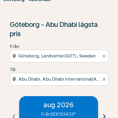
Göteborg - Abu Dhabi lägsta
pris
Från
location_on
close
Till
location_on
close
aug 2026
Från
SEK102432
*
chevron_left
chevron_right