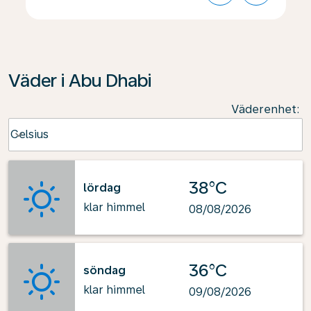
Väder i Abu Dhabi
Väderenhet
:
Weather unit option Celsius Selected
Celsius
keyboard_arrow_down
38°C
lördag
klar himmel
08/08/2026
36°C
söndag
klar himmel
09/08/2026