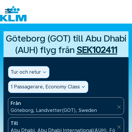

Göteborg (GOT) till Abu Dhabi
(AUH) flyg från
SEK102411
Tur och retur
expand_more
1 Passagerare, Economy Class
expand_more
Från
close
Göteborg, Landvetter(GOT), Sweden
Till
close
Abu Dhabi, Abu Dhabi International(AUH), Förenad