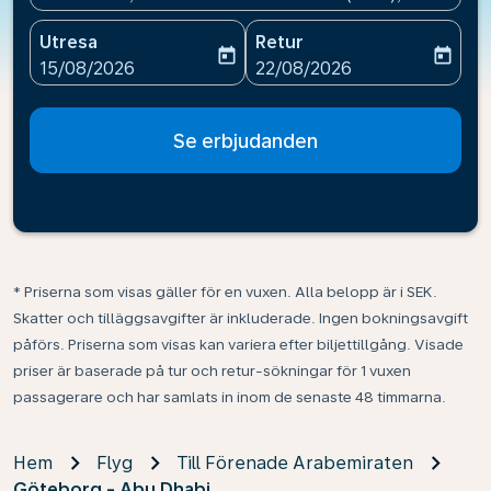
Utresa
Retur
today
today
fc-booking-departure-date-aria-label
fc-booking-return-date-ari
15/08/2026
22/08/2026
Se erbjudanden
* Priserna som visas gäller för en vuxen. Alla belopp är i SEK.
Skatter och tilläggsavgifter är inkluderade. Ingen bokningsavgift
påförs. Priserna som visas kan variera efter biljettillgång. Visade
priser är baserade på tur och retur-sökningar för 1 vuxen
passagerare och har samlats in inom de senaste 48 timmarna.
Hem
Flyg
Till Förenade Arabemiraten
Göteborg - Abu Dhabi