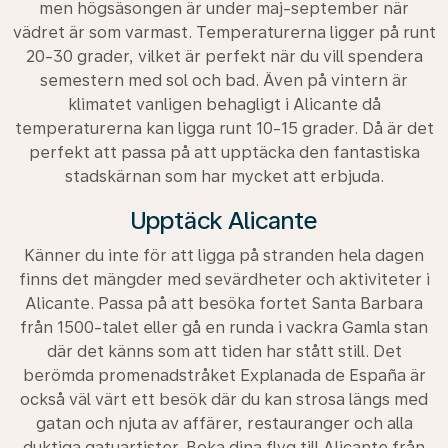
men högsäsongen är under maj-september när
vädret är som varmast. Temperaturerna ligger på runt
20-30 grader, vilket är perfekt när du vill spendera
semestern med sol och bad. Även på vintern är
klimatet vanligen behagligt i Alicante då
temperaturerna kan ligga runt 10-15 grader. Då är det
perfekt att passa på att upptäcka den fantastiska
stadskärnan som har mycket att erbjuda.
Upptäck Alicante
Känner du inte för att ligga på stranden hela dagen
finns det mängder med sevärdheter och aktiviteter i
Alicante. Passa på att besöka fortet Santa Barbara
från 1500-talet eller gå en runda i vackra Gamla stan
där det känns som att tiden har stått still. Det
berömda promenadstråket Explanada de España är
också väl värt ett besök där du kan strosa längs med
gatan och njuta av affärer, restauranger och alla
duktiga gatuartister. Boka dina flyg till Alicante från