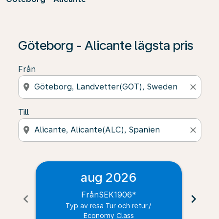
Göteborg - Alicante lägsta pris
Från
location_on
close
Till
location_on
close
aug 2026
Från
SEK1906
*
chevron_left
chevron_right
Typ av resa Tur och retur
/
Economy Class