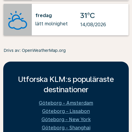
31°C
fredag
lätt molnighet
14/08/2026
Drivs av
: OpenWeatherMap.org
Utforska KLM:s populäraste
destinationer
Göteborg - Amsterdam
Göteborg - Lissabon
Göteborg - New York
Göteborg - Shanghai