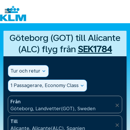

Göteborg (GOT) till Alicante
(ALC) flyg från
SEK1784
Tur och retur
expand_more
1 Passagerare, Economy Class
expand_more
Från
close
Göteborg, Landvetter(GOT), Sweden
Till
close
Alicante, Alicante(ALC), Spanien