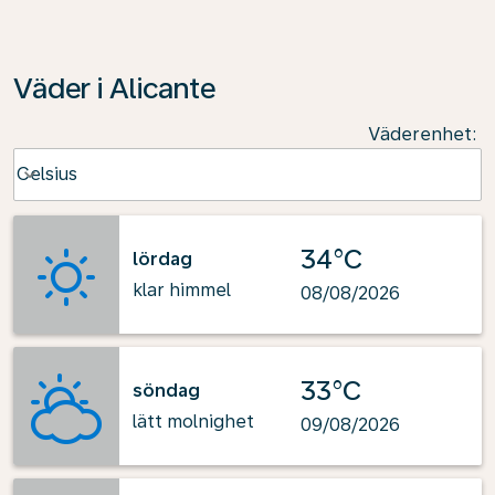
Väder i Alicante
Väderenhet
:
Weather unit option Celsius Selected
Celsius
keyboard_arrow_down
34°C
lördag
klar himmel
08/08/2026
33°C
söndag
lätt molnighet
09/08/2026