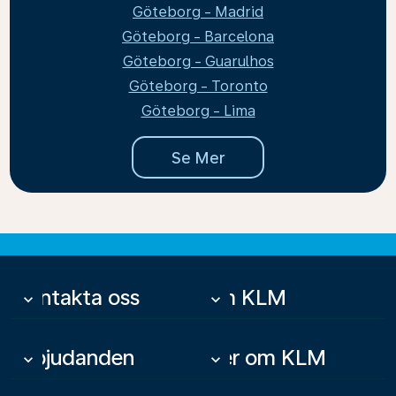
Göteborg - Madrid
Göteborg - Barcelona
Göteborg - Guarulhos
Göteborg - Toronto
Göteborg - Lima
Se Mer
Kontakta oss
Om KLM
keyboard_arrow_down
keyboard_arrow_down
Erbjudanden
Mer om KLM
keyboard_arrow_down
keyboard_arrow_down