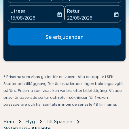
Utresa
Retur
today
today
fc-booking-departure-date-aria-label
fc-booking-return-date-ari
15/08/2026
22/08/2026
Se erbjudanden
* Priserna som visas gäller för en vuxen. Alla belopp är i SEK.
Skatter och tilläggsavgifter är inkluderade. Ingen bokningsavgift
påförs. Priserna som visas kan variera efter biljettillgång. Visade
priser är baserade på tur och retur-sökningar för 1 vuxen
passagerare och har samlats in inom de senaste 48 timmarna.
Hem
Flyg
Till Spanien
Göteborg - Alicante