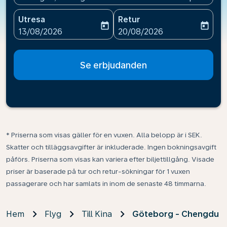
Utresa
Retur
today
today
fc-booking-departure-date-aria-label
fc-booking-return-date-ari
13/08/2026
20/08/2026
Se erbjudanden
* Priserna som visas gäller för en vuxen. Alla belopp är i SEK.
Skatter och tilläggsavgifter är inkluderade. Ingen bokningsavgift
påförs. Priserna som visas kan variera efter biljettillgång. Visade
priser är baserade på tur och retur-sökningar för 1 vuxen
passagerare och har samlats in inom de senaste 48 timmarna.
Hem
Flyg
Till Kina
Göteborg - Chengdu