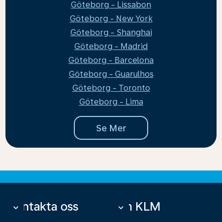
Göteborg - Lissabon
Göteborg - New York
Göteborg - Shanghai
Göteborg - Madrid
Göteborg - Barcelona
Göteborg - Guarulhos
Göteborg - Toronto
Göteborg - Lima
Se Mer
Kontakta oss
Om KLM
keyboard_arrow_down
keyboard_arrow_down