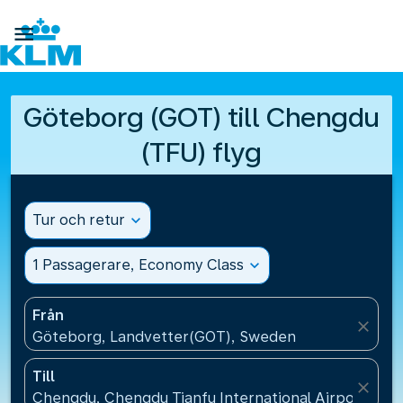

Göteborg (GOT) till Chengdu
(TFU) flyg
Tur och retur
expand_more
1 Passagerare, Economy Class
expand_more
Från
close
Göteborg, Landvetter(GOT), Sweden
Till
close
Chengdu, Chengdu Tianfu International Airport(TFU)