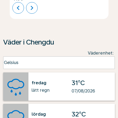
chevron_left
chevron_right
Väder i Chengdu
Väderenhet
:
Weather unit option Celsius Selected
Celsius
keyboard_arrow_down
31°C
fredag
lätt regn
07/08/2026
32°C
lördag