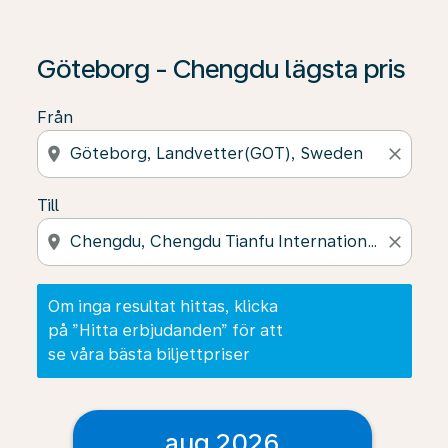
Om inga resultat hittas, klicka på ”Hitta erbjudanden” f
Göteborg - Chengdu lägsta pris
Från
location_on
close
Till
location_on
close
Om inga resultat hittas, klicka
på ”Hitta erbjudanden” för att
se våra bästa biljettpriser
aug 2026