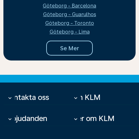
Göteborg - Barcelona
Göteborg - Guarulhos
Göteborg - Toronto
Göteborg - Lima
Se Mer
Kontakta oss
Om KLM
keyboard_arrow_down
keyboard_arrow_down
Erbjudanden
Mer om KLM
keyboard_arrow_down
keyboard_arrow_down