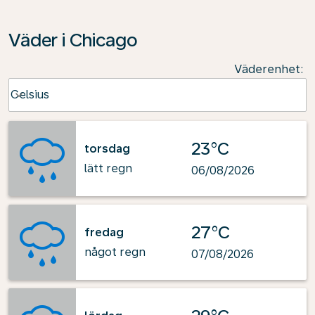
Väder i Chicago
Väderenhet
:
Weather unit option Celsius Selected
Celsius
keyboard_arrow_down
23°C
torsdag
lätt regn
06/08/2026
27°C
fredag
något regn
07/08/2026