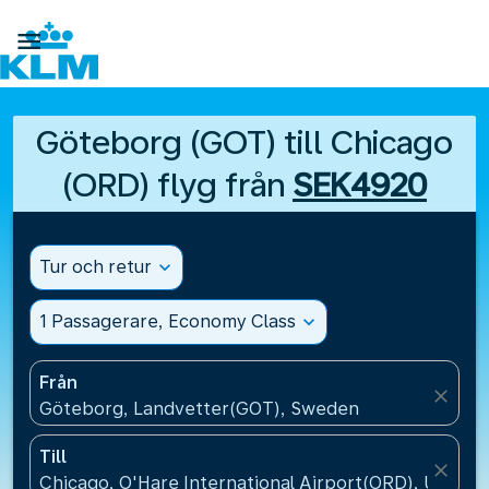

Göteborg (GOT) till Chicago
(ORD) flyg från
SEK4920
Tur och retur
expand_more
1 Passagerare, Economy Class
expand_more
Från
close
Göteborg, Landvetter(GOT), Sweden
Till
close
Chicago, O'Hare International Airport(ORD), USA