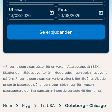
Utresa
Retur
today
today
fc-booking-departure-date-aria-label
fc-booking-return-date-ari
13/08/2026
20/08/2026
Se erbjudanden
* Priserna som visas gäller för en vuxen. Alla belopp är i SEK.
Skatter och tilläggsavgifter är inkluderade. Ingen bokningsavgift
påförs. Priserna som visas kan variera efter biljettillgång. Visade
priser är baserade på tur och retur-sökningar för 1 vuxen
passagerare och har samlats in inom de senaste 48 timmarna.
Hem
Flyg
Till USA
Göteborg - Chicago