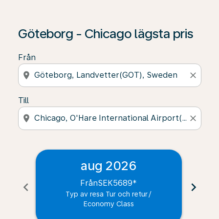
Göteborg - Chicago lägsta pris
Från
location_on
close
Till
location_on
close
aug 2026
Från
SEK5689
*
chevron_left
chevron_right
Typ av resa Tur och retur
/
Economy Class