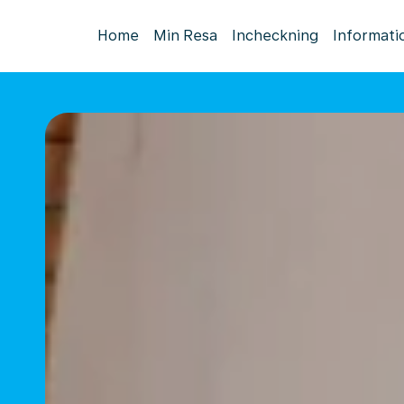
Home
Min Resa
Incheckning
Informati