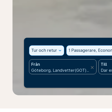
Tur och retur
expand_more
1 Passagerare, Econo
Från
Till
close