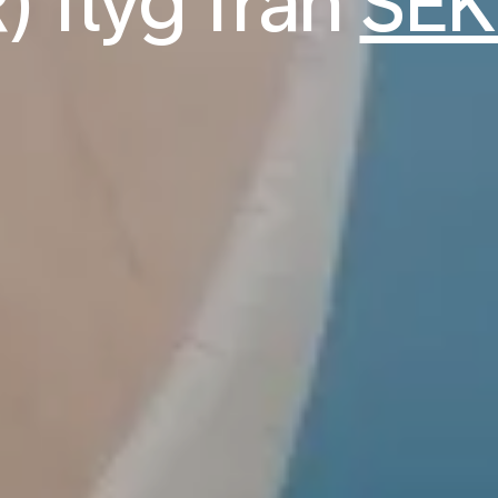
) flyg från
SEK