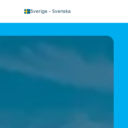
keyboard_arrow_down
Sverige
-
Svenska