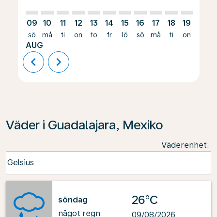
09
10
11
12
13
14
15
16
17
18
19
20
sö
må
ti
on
to
fr
lö
sö
må
ti
on
to
AUG
chevron_left
chevron_right
Väder i Guadalajara, Mexiko
Väderenhet
:
Weather unit option Celsius Selected
Celsius
keyboard_arrow_down
26°C
söndag
något regn
09/08/2026