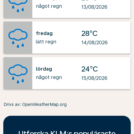
något regn
13/08/2026
28°C
fredag
lätt regn
14/08/2026
24°C
lördag
något regn
15/08/2026
Drivs av
: OpenWeatherMap.org
Utforska KLM:s populäraste