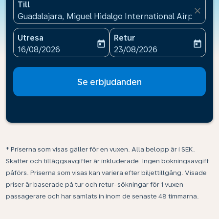
Till
close
Guadalajara, Miguel Hidalgo International Airport(G
Utresa
Retur
today
today
fc-booking-departure-date-aria-label
fc-booking-return-date-ari
16/08/2026
23/08/2026
Se erbjudanden
* Priserna som visas gäller för en vuxen. Alla belopp är i SEK.
Skatter och tilläggsavgifter är inkluderade. Ingen bokningsavgift
påförs. Priserna som visas kan variera efter biljettillgång. Visade
priser är baserade på tur och retur-sökningar för 1 vuxen
passagerare och har samlats in inom de senaste 48 timmarna.