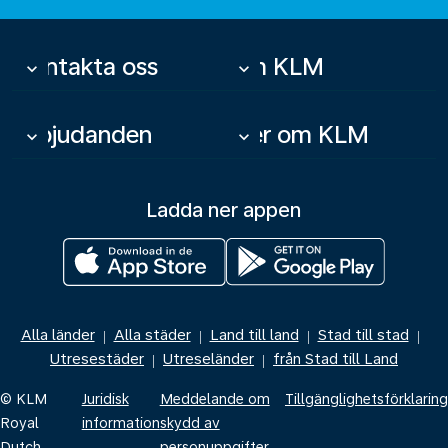
Kontakta oss
Om KLM
keyboard_arrow_down
keyboard_arrow_down
Erbjudanden
Mer om KLM
keyboard_arrow_down
keyboard_arrow_down
Ladda ner appen
Alla länder
Alla städer
Land till land
Stad till stad
|
|
|
|
Utresestäder
Utreseländer
från Stad till Land
|
|
© KLM
Juridisk
Meddelande om
Tillgänglighetsförklaring
Royal
information
skydd av
Dutch
personuppgifter