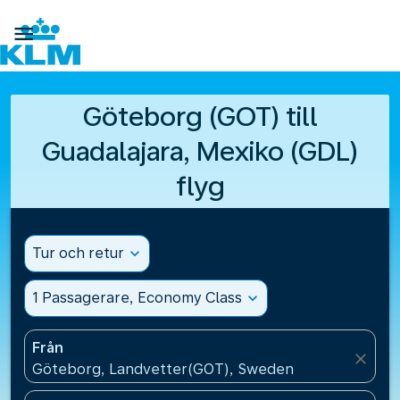

Göteborg (GOT) till
Guadalajara, Mexiko (GDL)
flyg
Tur och retur
expand_more
1 Passagerare, Economy Class
expand_more
Från
close
Göteborg, Landvetter(GOT), Sweden