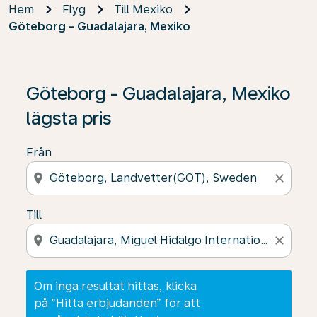
Hem
Flyg
Till Mexiko
Göteborg - Guadalajara, Mexiko
Om inga resultat hittas, klicka på ”Hitta erbjudanden” f
Göteborg - Guadalajara, Mexiko
lägsta pris
Från
location_on
close
Till
location_on
close
Om inga resultat hittas, klicka
på ”Hitta erbjudanden” för att