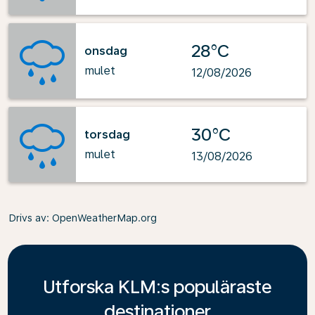
28°C
onsdag
mulet
12/08/2026
30°C
torsdag
mulet
13/08/2026
Drivs av
: OpenWeatherMap.org
Utforska KLM:s populäraste
destinationer