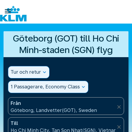

Göteborg (GOT) till Ho Chi
Minh-staden (SGN) flyg
Tur och retur
expand_more
1 Passagerare, Economy Class
expand_more
Från
close
Göteborg, Landvetter(GOT), Sweden
Till
close
Ho Chi Minh City, Tan Son Nhat(SGN), Vietnam