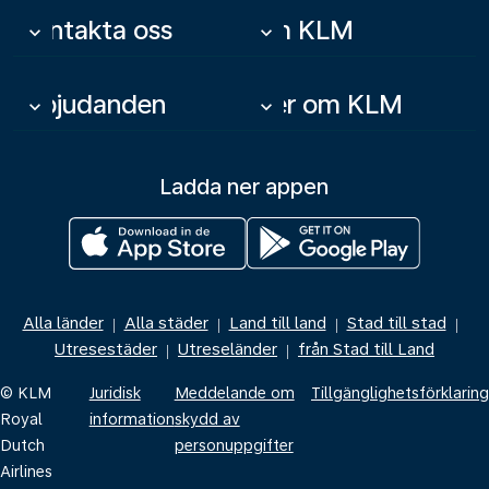
Kontakta oss
Om KLM
keyboard_arrow_down
keyboard_arrow_down
Erbjudanden
Mer om KLM
keyboard_arrow_down
keyboard_arrow_down
Ladda ner appen
Alla länder
Alla städer
Land till land
Stad till stad
|
|
|
|
Utresestäder
Utreseländer
från Stad till Land
|
|
© KLM
Juridisk
Meddelande om
Tillgänglighetsförklaring
Royal
information
skydd av
Dutch
personuppgifter
Airlines