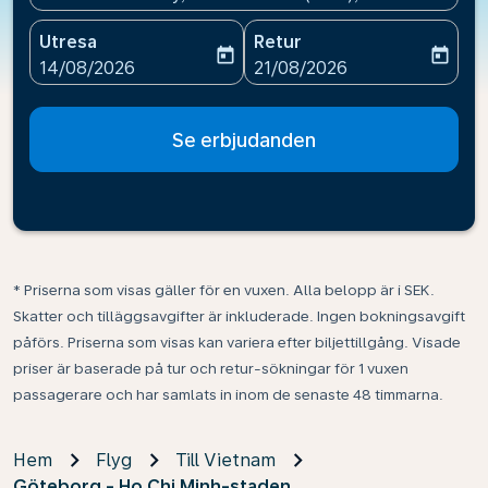
Utresa
Retur
today
today
fc-booking-departure-date-aria-label
fc-booking-return-date-ari
14/08/2026
21/08/2026
Se erbjudanden
* Priserna som visas gäller för en vuxen. Alla belopp är i SEK.
Skatter och tilläggsavgifter är inkluderade. Ingen bokningsavgift
påförs. Priserna som visas kan variera efter biljettillgång. Visade
priser är baserade på tur och retur-sökningar för 1 vuxen
passagerare och har samlats in inom de senaste 48 timmarna.
Hem
Flyg
Till Vietnam
Göteborg - Ho Chi Minh-staden