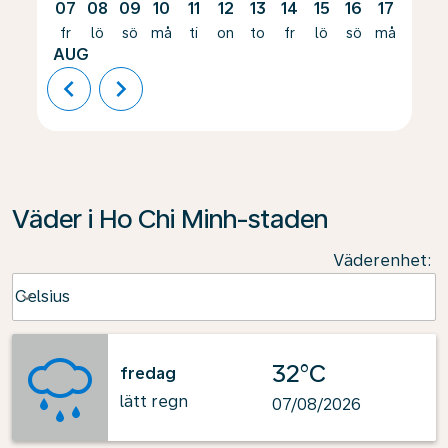
07
08
09
10
11
12
13
14
15
16
17
18
fr
lö
sö
må
ti
on
to
fr
lö
sö
må
ti
AUG
chevron_left
chevron_right
Väder i Ho Chi Minh-staden
Väderenhet
:
Weather unit option Celsius Selected
Celsius
keyboard_arrow_down
32°C
fredag
lätt regn
07/08/2026