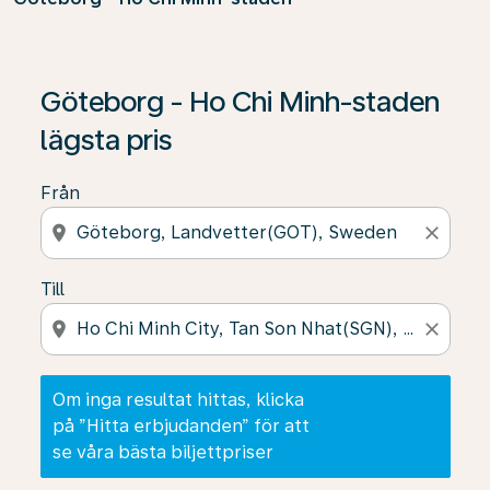
Om inga resultat hittas, klicka på ”Hitta erbjudanden” f
Göteborg - Ho Chi Minh-staden
lägsta pris
Från
location_on
close
Till
location_on
close
Om inga resultat hittas, klicka
på ”Hitta erbjudanden” för att
se våra bästa biljettpriser