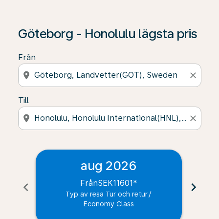
Göteborg - Honolulu lägsta pris
Från
location_on
close
Till
location_on
close
aug 2026
Från
SEK11601
*
chevron_left
chevron_right
Typ av resa Tur och retur
/
Economy Class