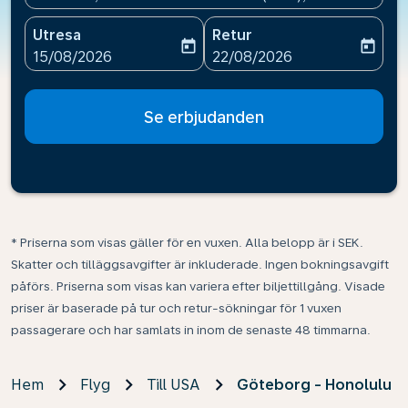
Utresa
Retur
today
today
fc-booking-departure-date-aria-label
fc-booking-return-date-ari
15/08/2026
22/08/2026
Se erbjudanden
* Priserna som visas gäller för en vuxen. Alla belopp är i SEK.
Skatter och tilläggsavgifter är inkluderade. Ingen bokningsavgift
påförs. Priserna som visas kan variera efter biljettillgång. Visade
priser är baserade på tur och retur-sökningar för 1 vuxen
passagerare och har samlats in inom de senaste 48 timmarna.
Hem
Flyg
Till USA
Göteborg - Honolulu