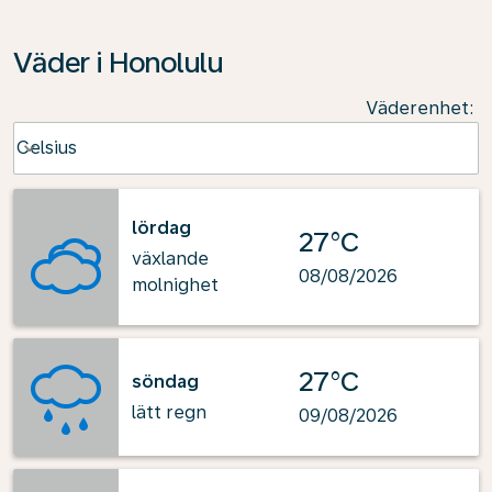
Väder i Honolulu
Väderenhet
:
Weather unit option Celsius Selected
Celsius
keyboard_arrow_down
lördag
27°C
växlande
08/08/2026
molnighet
27°C
söndag
lätt regn
09/08/2026