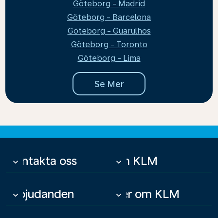
Göteborg - Madrid
Göteborg - Barcelona
Göteborg - Guarulhos
Göteborg - Toronto
Göteborg - Lima
Se Mer
Kontakta oss
Om KLM
keyboard_arrow_down
keyboard_arrow_down
Erbjudanden
Mer om KLM
keyboard_arrow_down
keyboard_arrow_down