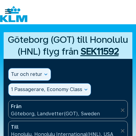

Göteborg (GOT) till Honolulu
(HNL) flyg från
SEK11592
Tur och retur
expand_more
1 Passagerare, Economy Class
expand_more
Från
close
Göteborg, Landvetter(GOT), Sweden
Till
close
Honolulu, Honolulu International(HNL), USA