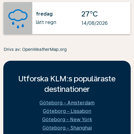
27°C
fredag
lätt regn
14/08/2026
Drivs av
: OpenWeatherMap.org
Utforska KLM:s populäraste
destinationer
Göteborg - Amsterdam
Göteborg - Lissabon
Göteborg - New York
Göteborg - Shanghai