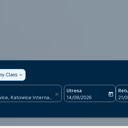
my Class
expand_more
Utresa
Ret
close
today
fc-booking-departure-date
fc-b
14/08/2026
21/