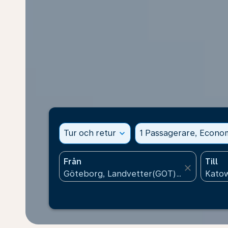
Tur och retur
expand_more
1 Passagerare, Econo
Från
Till
close