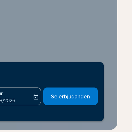
ur
Se erbjudanden
today
-aria-label
ooking-return-date-aria-label
08/2026