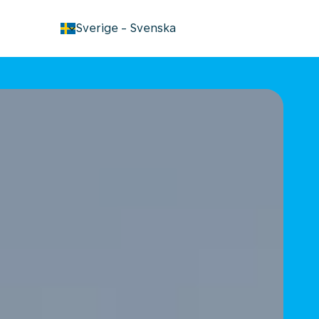
keyboard_arrow_down
Sverige
-
Svenska