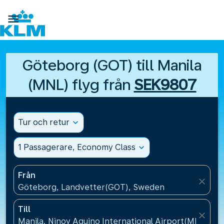

Göteborg (GOT) till Manila
(MNL) flyg från
SEK9807
Tur och retur
expand_more
1 Passagerare, Economy Class
expand_more
Från
close
Göteborg, Landvetter(GOT), Sweden
Till
close
Manila, Ninoy Aquino International Airport(MNL), Fil