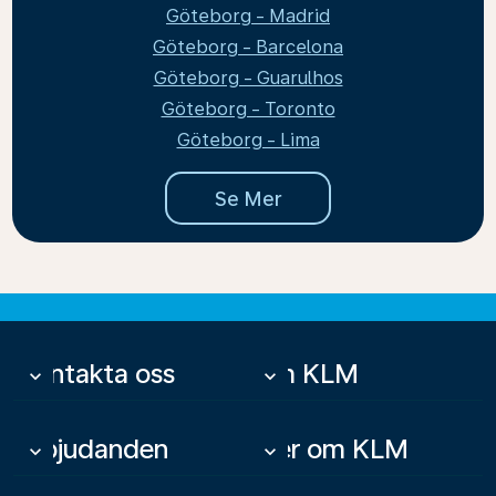
Göteborg - Madrid
Göteborg - Barcelona
Göteborg - Guarulhos
Göteborg - Toronto
Göteborg - Lima
Se Mer
Kontakta oss
Om KLM
keyboard_arrow_down
keyboard_arrow_down
Erbjudanden
Mer om KLM
keyboard_arrow_down
keyboard_arrow_down