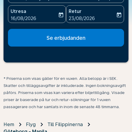
Utresa
Retur
today
today
fc-booking-departure-date-aria-label
fc-booking-return-date-ari
16/08/2026
23/08/2026
Se erbjudanden
* Priserna som visas gäller för en vuxen. Alla belopp är i SEK.
Skatter och tilläggsavgifter är inkluderade. Ingen bokningsavgift
påförs. Priserna som visas kan variera efter biljettillgång. Visade
priser är baserade på tur och retur-sökningar för 1 vuxen
passagerare och har samlats in inom de senaste 48 timmarna.
Hem
Flyg
Till Filippinerna
Göteborg - Manila