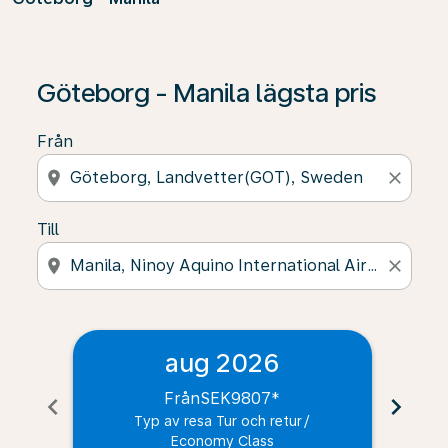
Göteborg - Manila lägsta pris
Från
location_on
close
Till
location_on
close
aug 2026
Från
SEK9807
*
chevron_left
chevron_right
Typ av resa Tur och retur
/
Economy Class