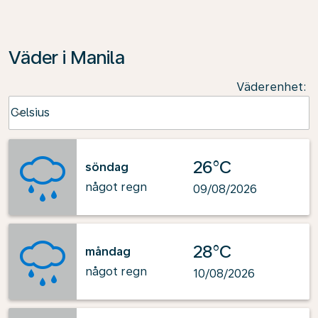
Väder i Manila
Väderenhet
:
Weather unit option Celsius Selected
Celsius
keyboard_arrow_down
26°C
söndag
något regn
09/08/2026
28°C
måndag
något regn
10/08/2026