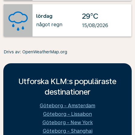
29°C
lördag
något regn
15/08/2026
Drivs av
: OpenWeatherMap.org
Utforska KLM:s populäraste
destinationer
Göteborg - Amsterdam
Göteborg - Lissabon
Göteborg - New York
Göteborg - Shanghai