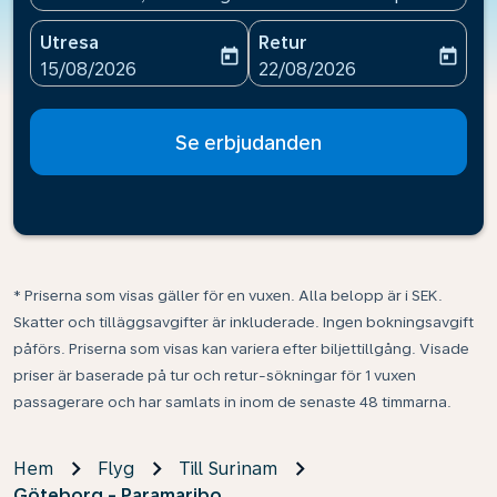
Utresa
Retur
today
today
fc-booking-departure-date-aria-label
fc-booking-return-date-ari
15/08/2026
22/08/2026
Se erbjudanden
* Priserna som visas gäller för en vuxen. Alla belopp är i SEK.
Skatter och tilläggsavgifter är inkluderade. Ingen bokningsavgift
påförs. Priserna som visas kan variera efter biljettillgång. Visade
priser är baserade på tur och retur-sökningar för 1 vuxen
passagerare och har samlats in inom de senaste 48 timmarna.
Hem
Flyg
Till Surinam
Göteborg - Paramaribo