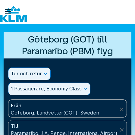

Göteborg (GOT) till
Paramaribo (PBM) flyg
Tur och retur
expand_more
1 Passagerare, Economy Class
expand_more
Från
close
Göteborg, Landvetter(GOT), Sweden
Till
close
Paramaribo, J.A. Pengel International Airport(PBM),