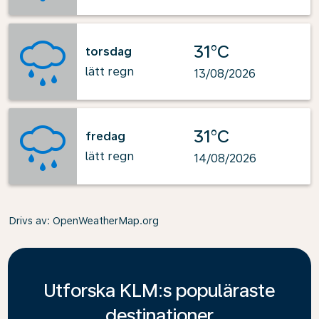
31°C
torsdag
lätt regn
13/08/2026
31°C
fredag
lätt regn
14/08/2026
Drivs av
: OpenWeatherMap.org
Utforska KLM:s populäraste
destinationer