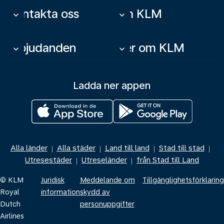
Kontakta oss
Om KLM
keyboard_arrow_down
keyboard_arrow_down
Erbjudanden
Mer om KLM
keyboard_arrow_down
keyboard_arrow_down
Ladda ner appen
Alla länder
Alla städer
Land till land
Stad till stad
|
|
|
|
Utresestäder
Utreseländer
från Stad till Land
|
|
© KLM
Juridisk
Meddelande om
Tillgänglighetsförklaring
Royal
information
skydd av
Dutch
personuppgifter
Airlines