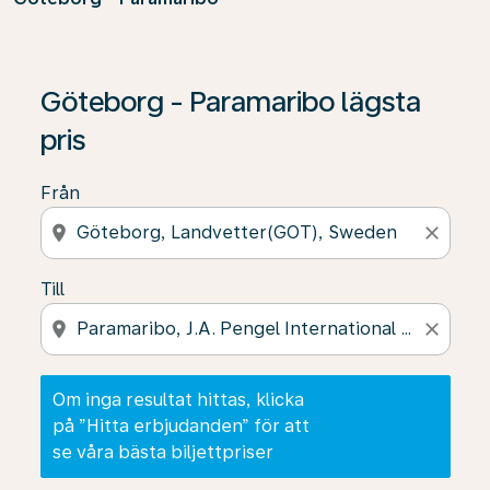
Om inga resultat hittas, klicka på ”Hitta erbjudanden” f
Göteborg - Paramaribo lägsta
pris
Från
location_on
close
Till
location_on
close
Om inga resultat hittas, klicka
på ”Hitta erbjudanden” för att
se våra bästa biljettpriser