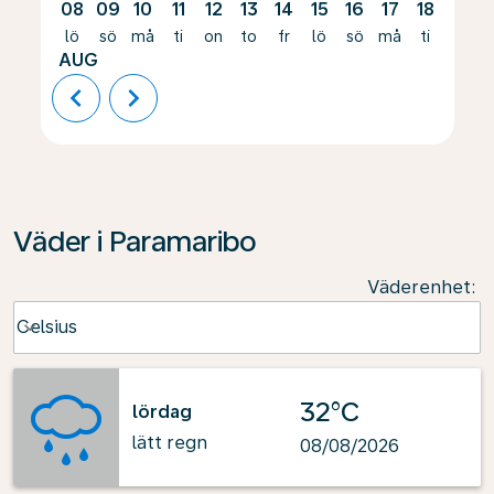
08
09
10
11
12
13
14
15
16
17
18
19
lö
sö
må
ti
on
to
fr
lö
sö
må
ti
on
AUG
chevron_left
chevron_right
Väder i Paramaribo
Väderenhet
:
Weather unit option Celsius Selected
Celsius
keyboard_arrow_down
32°C
lördag
lätt regn
08/08/2026