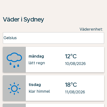
Väder i Sydney
Väderenhet
:
Weather unit option Celsius Selected
Celsius
keyboard_arrow_down
12°C
måndag
lätt regn
10/08/2026
18°C
tisdag
klar himmel
11/08/2026