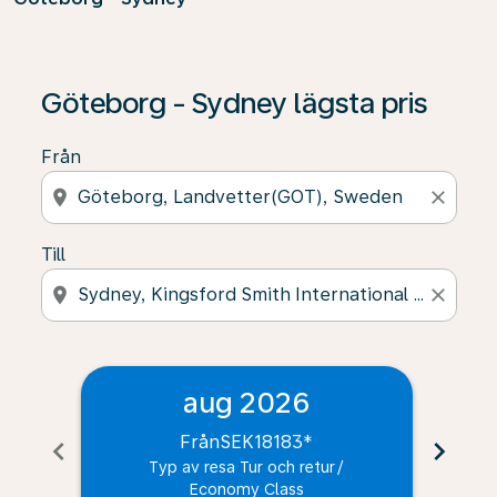
Göteborg - Sydney lägsta pris
Från
location_on
close
Till
location_on
close
aug 2026
Från
SEK18183
*
chevron_left
chevron_right
Typ av resa Tur och retur
/
Economy Class