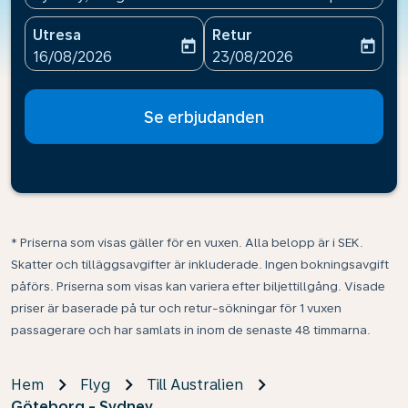
Utresa
Retur
today
today
fc-booking-departure-date-aria-label
fc-booking-return-date-ari
16/08/2026
23/08/2026
Se erbjudanden
* Priserna som visas gäller för en vuxen. Alla belopp är i SEK.
Skatter och tilläggsavgifter är inkluderade. Ingen bokningsavgift
påförs. Priserna som visas kan variera efter biljettillgång. Visade
priser är baserade på tur och retur-sökningar för 1 vuxen
passagerare och har samlats in inom de senaste 48 timmarna.
Hem
Flyg
Till Australien
Göteborg - Sydney