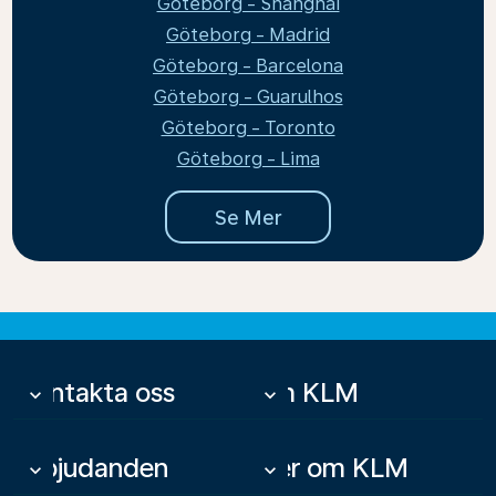
Göteborg - Shanghai
Göteborg - Madrid
Göteborg - Barcelona
Göteborg - Guarulhos
Göteborg - Toronto
Göteborg - Lima
Se Mer
Kontakta oss
Om KLM
keyboard_arrow_down
keyboard_arrow_down
Erbjudanden
Mer om KLM
keyboard_arrow_down
keyboard_arrow_down