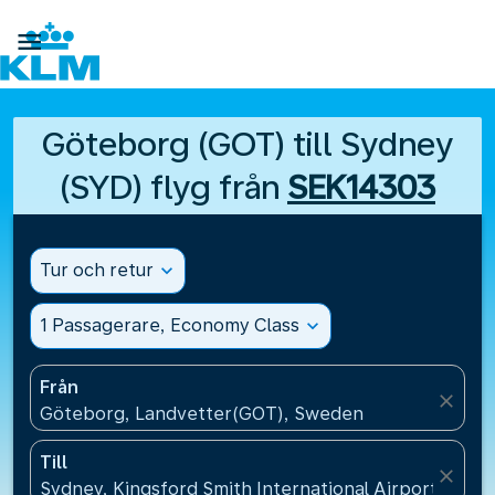

Göteborg (GOT) till Sydney
(SYD) flyg från
SEK14303
Tur och retur
expand_more
1 Passagerare, Economy Class
expand_more
Från
close
Göteborg, Landvetter(GOT), Sweden
Till
close
Sydney, Kingsford Smith International Airport(SYD),