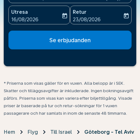
Utresa
Retur
today
today
fc-booking-departure-date-aria-label
fc-booking-return-date-ari
16/08/2026
23/08/2026
Se erbjudanden
* Priserna som visas gäller för en vuxen. Alla belopp är i SEK.
Skatter och tilläggsavgifter är inkluderade. Ingen bokningsavgift
påförs. Priserna som visas kan variera efter biljettillgång. Visade
priser är baserade på tur och retur-sökningar för 1 vuxen
passagerare och har samlats in inom de senaste 48 timmarna.
Hem
Flyg
Till Israel
Göteborg - Tel Aviv