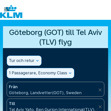

Göteborg (GOT) till Tel Aviv
(TLV) flyg
Tur och retur
expand_more
1 Passagerare, Economy Class
expand_more
Från
close
Göteborg, Landvetter(GOT), Sweden
Till
close
Tel Aviv Yafo, Ben Gurion International(TLV), Israel