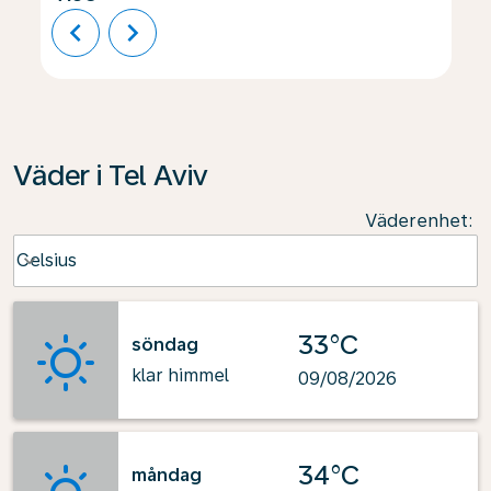
chevron_left
chevron_right
Väder i Tel Aviv
Väderenhet
:
Weather unit option Celsius Selected
Celsius
keyboard_arrow_down
33°C
söndag
klar himmel
09/08/2026
34°C
måndag