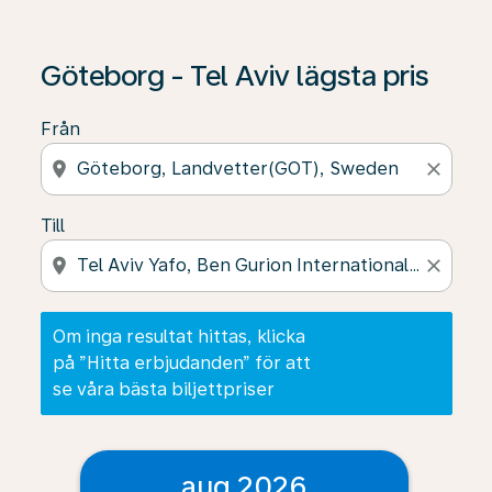
Om inga resultat hittas, klicka på ”Hitta erbjudanden” f
Göteborg - Tel Aviv lägsta pris
Från
location_on
close
Till
location_on
close
Om inga resultat hittas, klicka
på ”Hitta erbjudanden” för att
se våra bästa biljettpriser
aug 2026