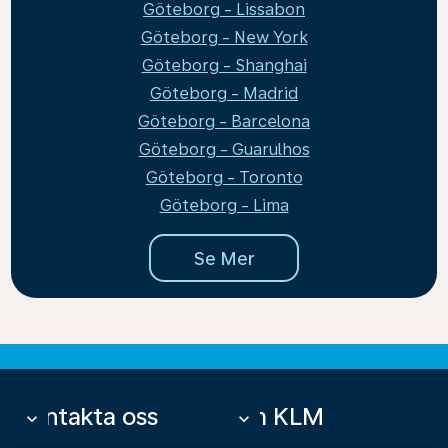
Göteborg - Lissabon
Göteborg - New York
Göteborg - Shanghai
Göteborg - Madrid
Göteborg - Barcelona
Göteborg - Guarulhos
Göteborg - Toronto
Göteborg - Lima
Se Mer
Kontakta oss
Om KLM
keyboard_arrow_down
keyboard_arrow_down