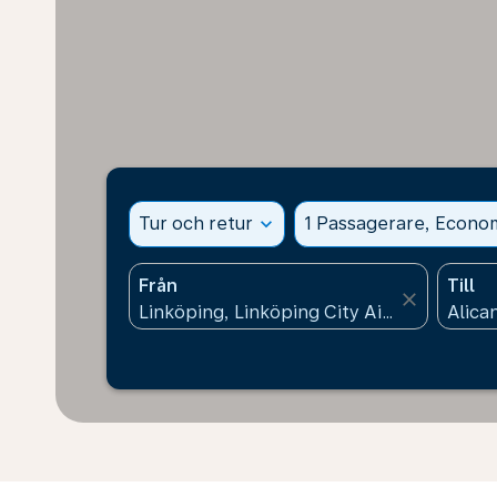
Tur och retur
expand_more
1 Passagerare, Econo
Från
Till
close