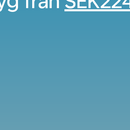
lyg från
SEK22