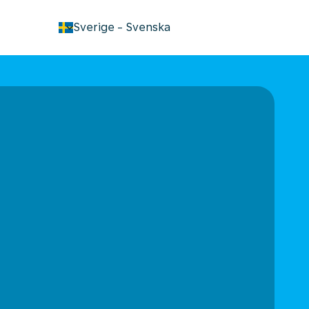
keyboard_arrow_down
Sverige
-
Svenska