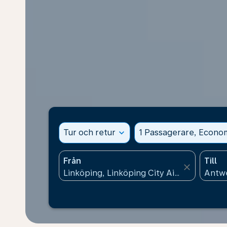
Tur och retur
expand_more
1 Passagerare, Econo
Från
Till
close