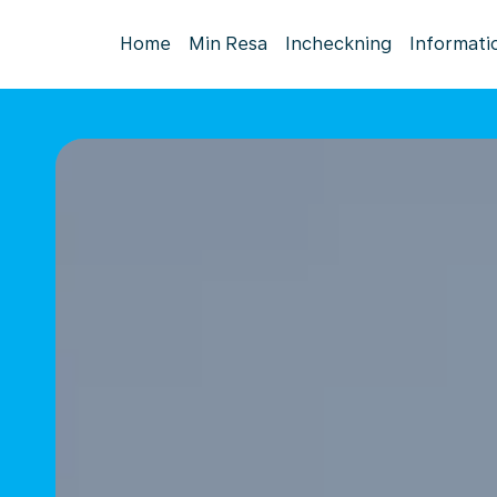
Home
Min Resa
Incheckning
Informati