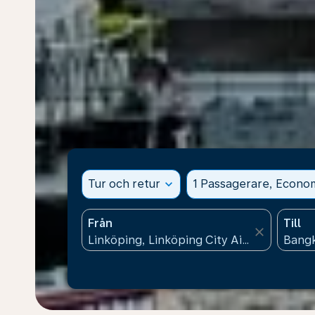
Tur och retur
expand_more
1 Passagerare, Econo
Från
Till
close