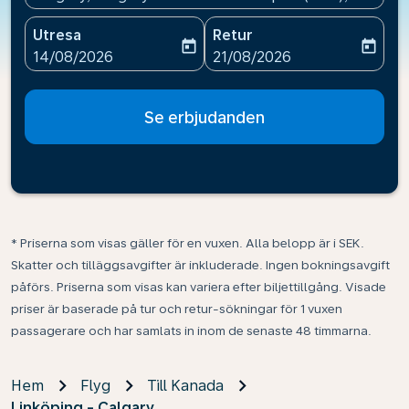
Utresa
Retur
today
today
fc-booking-departure-date-aria-label
fc-booking-return-date-ari
14/08/2026
21/08/2026
Se erbjudanden
* Priserna som visas gäller för en vuxen. Alla belopp är i SEK.
Skatter och tilläggsavgifter är inkluderade. Ingen bokningsavgift
påförs. Priserna som visas kan variera efter biljettillgång. Visade
priser är baserade på tur och retur-sökningar för 1 vuxen
passagerare och har samlats in inom de senaste 48 timmarna.
Hem
Flyg
Till Kanada
Linköping - Calgary