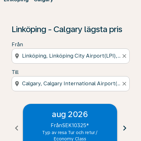
Linköping - Calgary lägsta pris
Från
location_on
close
Till
location_on
close
aug 2026
Från
SEK10325
*
chevron_left
chevron_right
Typ av resa Tur och retur
/
Economy Class