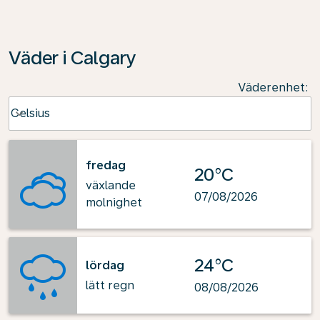
Väder i Calgary
Väderenhet
:
Weather unit option Celsius Selected
Celsius
keyboard_arrow_down
fredag
20°C
växlande
07/08/2026
molnighet
24°C
lördag
lätt regn
08/08/2026