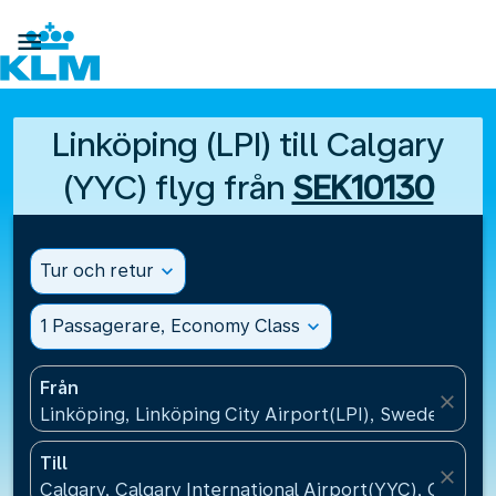

Linköping (LPI) till Calgary
(YYC) flyg från
SEK10130
Tur och retur
expand_more
1 Passagerare, Economy Class
expand_more
Från
close
Linköping, Linköping City Airport(LPI), Sweden
Till
close
Calgary, Calgary International Airport(YYC), Canada