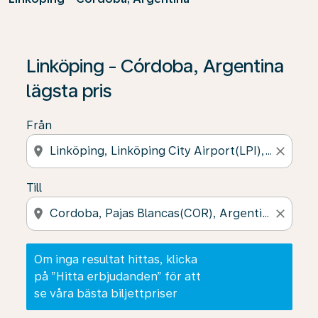
Om inga resultat hittas, klicka på ”Hitta erbjudanden” f
Linköping - Córdoba, Argentina
lägsta pris
Från
location_on
close
Till
location_on
close
Om inga resultat hittas, klicka
på ”Hitta erbjudanden” för att
se våra bästa biljettpriser