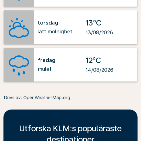
13°C
torsdag
lätt molnighet
13/08/2026
12°C
fredag
mulet
14/08/2026
Drivs av
: OpenWeatherMap.org
Utforska KLM:s populäraste
destinationer