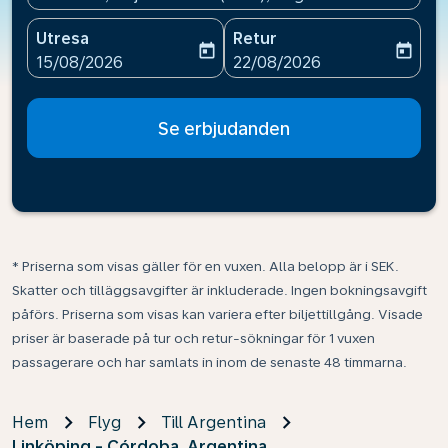
Utresa
Retur
today
today
fc-booking-departure-date-aria-label
fc-booking-return-date-ari
15/08/2026
22/08/2026
Se erbjudanden
* Priserna som visas gäller för en vuxen. Alla belopp är i SEK.
Skatter och tilläggsavgifter är inkluderade. Ingen bokningsavgift
påförs. Priserna som visas kan variera efter biljettillgång. Visade
priser är baserade på tur och retur-sökningar för 1 vuxen
passagerare och har samlats in inom de senaste 48 timmarna.
Hem
Flyg
Till Argentina
Linköping - Córdoba, Argentina