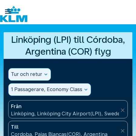

Linköping (LPI) till Córdoba,
Argentina (COR) flyg
Tur och retur
expand_more
1 Passagerare, Economy Class
expand_more
Från
close
Linköping, Linköping City Airport(LPI), Sweden
Till
close
Cordoba, Pajas Blancas(COR), Argentina