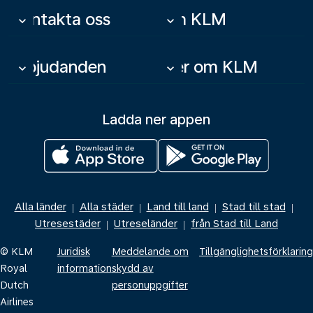
Kontakta oss
Om KLM
keyboard_arrow_down
keyboard_arrow_down
Erbjudanden
Mer om KLM
keyboard_arrow_down
keyboard_arrow_down
Ladda ner appen
Alla länder
Alla städer
Land till land
Stad till stad
|
|
|
|
Utresestäder
Utreseländer
från Stad till Land
|
|
© KLM
Juridisk
Meddelande om
Tillgänglighetsförklaring
Royal
information
skydd av
Dutch
personuppgifter
Airlines