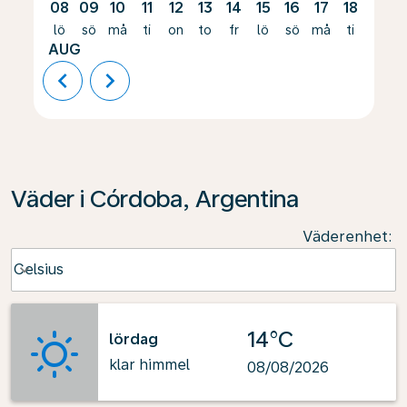
08
09
10
11
12
13
14
15
16
17
18
19
lö
sö
må
ti
on
to
fr
lö
sö
må
ti
on
AUG
chevron_left
chevron_right
Väder i Córdoba, Argentina
Väderenhet
:
Weather unit option Celsius Selected
Celsius
keyboard_arrow_down
14°C
lördag
klar himmel
08/08/2026