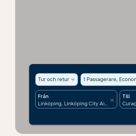
Tur och retur
expand_more
1 Passagerare, Econo
Från
Till
close