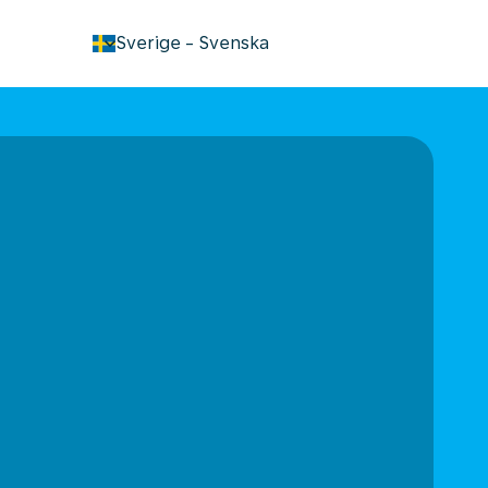
keyboard_arrow_down
Sverige
-
Svenska