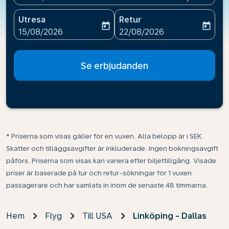
Utresa
Retur
today
today
fc-booking-departure-date-aria-label
fc-booking-return-date-ari
15/08/2026
22/08/2026
Se erbjudanden
* Priserna som visas gäller för en vuxen. Alla belopp är i SEK.
Skatter och tilläggsavgifter är inkluderade. Ingen bokningsavgift
påförs. Priserna som visas kan variera efter biljettillgång. Visade
priser är baserade på tur och retur-sökningar för 1 vuxen
passagerare och har samlats in inom de senaste 48 timmarna.
Hem
Flyg
Till USA
Linköping - Dallas