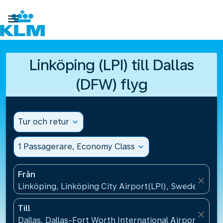

Linköping (LPI) till Dallas
(DFW) flyg
Tur och retur
expand_more
1 Passagerare, Economy Class
expand_more
Från
close
Linköping, Linköping City Airport(LPI), Sweden
Till
close
Dallas, Dallas-Fort Worth International Airport(DFW