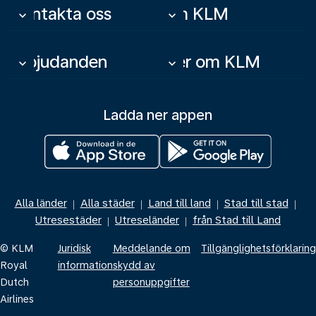
Kontakta oss
Om KLM
keyboard_arrow_down
keyboard_arrow_down
Erbjudanden
Mer om KLM
keyboard_arrow_down
keyboard_arrow_down
Ladda ner appen
Alla länder
Alla städer
Land till land
Stad till stad
|
|
|
|
Utresestäder
Utreseländer
från Stad till Land
|
|
© KLM
Juridisk
Meddelande om
Tillgänglighetsförklaring
Royal
information
skydd av
Dutch
personuppgifter
Airlines