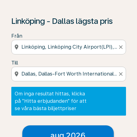
Om inga resultat hittas, klicka på ”Hitta erbjudanden” f
Linköping - Dallas lägsta pris
Från
location_on
close
Till
location_on
close
Om inga resultat hittas, klicka
på ”Hitta erbjudanden” för att
se våra bästa biljettpriser
aug 2026