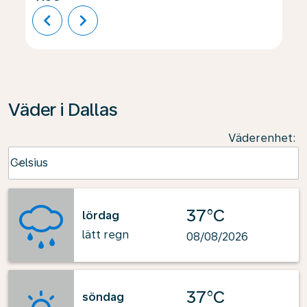
chevron_left
chevron_right
Väder i Dallas
Väderenhet
:
Weather unit option Celsius Selected
Celsius
keyboard_arrow_down
37°C
lördag
lätt regn
08/08/2026
37°C
söndag